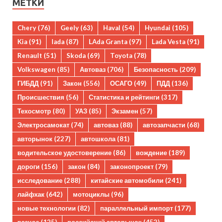
МЕТКИ
Chery
(76)
Geely
(63)
Haval
(54)
Hyundai
(105)
Kia
(91)
lada
(87)
LAda Granta
(97)
Lada Vesta
(91)
Renault
(51)
Skoda
(69)
Toyota
(78)
Volkswagen
(85)
Автоваз
(706)
Безопасность
(209)
ГИБДД
(91)
Закон
(556)
ОСАГО
(49)
ПДД
(136)
Происшествия
(56)
Статистика и рейтинги
(317)
Техосмотр
(80)
УАЗ
(85)
Экзамен
(57)
Электросамокат
(74)
автоваз
(88)
автозапчасти
(68)
авторынок
(227)
автошкола
(81)
водительское удостоверение
(86)
вождение
(189)
дороги
(156)
закон
(84)
законопроект
(79)
исследование
(288)
китайские автомобили
(241)
лайфхак
(642)
мотоциклы
(96)
новые технологии
(82)
параллельный импорт
(177)
разное
(125)
российский авторынок
(452)