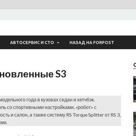
 Авто
АВТОСЕРВИС И СТО
НАЗАД НА FORPOST
бновленные S3
модельного года в кузовах седан и хетчбэк.
ь со спортивными настройками, «робот» с
 и салон, а также систему RS Torque Splitter от RS 3,
ами.