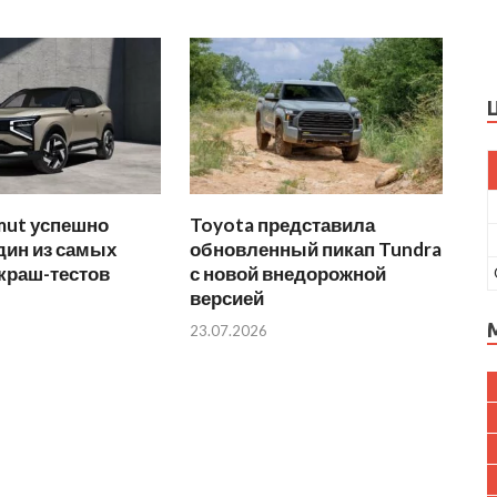
mut успешно
Toyota представила
дин из самых
обновленный пикап Tundra
краш-тестов
с новой внедорожной
версией
23.07.2026