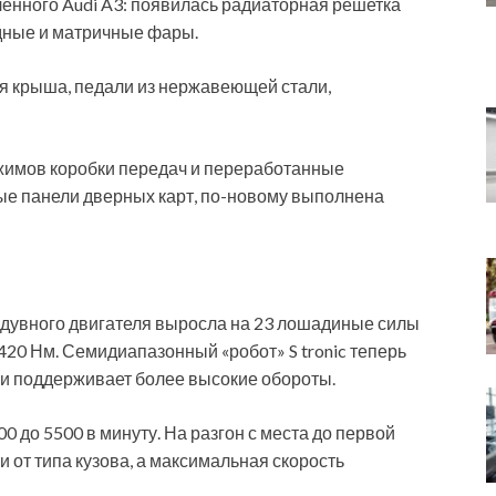
ленного Audi A3: появилась радиаторная решетка
одные и матричные фары.
я крыша, педали из нержавеющей стали,
жимов коробки передач и переработанные
ые панели дверных карт, по-новому выполнена
дувного двигателя выросла на 23 лошадиные силы
 420 Нм. Семидиапазонный «робот» S tronic теперь
 и поддерживает более высокие обороты.
 до 5500 в минуту. На разгон с места до первой
и от типа кузова, а максимальная скорость