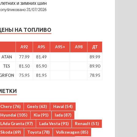
летних и зимних шин
опубликовано 31/07/2026
ЦЕНЫ НА ТОПЛИВО
A92
A95
A95+
A98
ДТ
ATAN
77.99
81.49
89.99
TES
81.50
85.90
89.90
GRIFON
75.95
81.95
78.95
МЕТКИ
Chery
(76)
Geely
(63)
Haval
(54)
Hyundai
(105)
Kia
(91)
lada
(87)
LAda Granta
(97)
Lada Vesta
(91)
Renault
(51)
Skoda
(69)
Toyota
(78)
Volkswagen
(85)