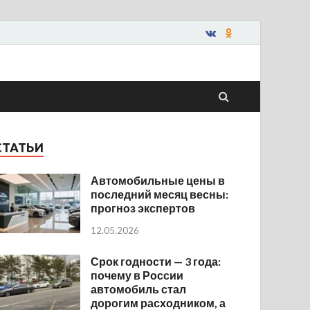
СТАТЬИ
Автомобильные цены в
последний месяц весны:
прогноз экспертов
12.05.2026
Срок годности — 3 года:
почему в России
автомобиль стал
дорогим расходником, а