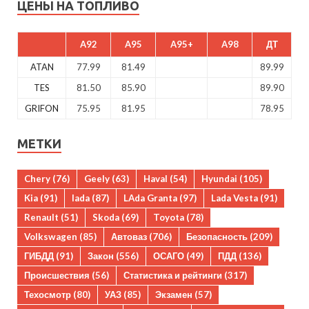
ЦЕНЫ НА ТОПЛИВО
A92
A95
A95+
A98
ДТ
ATAN
77.99
81.49
89.99
TES
81.50
85.90
89.90
GRIFON
75.95
81.95
78.95
МЕТКИ
Chery
(76)
Geely
(63)
Haval
(54)
Hyundai
(105)
Kia
(91)
lada
(87)
LAda Granta
(97)
Lada Vesta
(91)
Renault
(51)
Skoda
(69)
Toyota
(78)
Volkswagen
(85)
Автоваз
(706)
Безопасность
(209)
ГИБДД
(91)
Закон
(556)
ОСАГО
(49)
ПДД
(136)
Происшествия
(56)
Статистика и рейтинги
(317)
Техосмотр
(80)
УАЗ
(85)
Экзамен
(57)