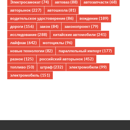
Электросамокат
(74)
автоваз
(88)
автозапчасти
(68)
авторынок
(227)
автошкола
(81)
водительское удостоверение
(86)
вождение
(189)
дороги
(156)
закон
(84)
законопроект
(79)
исследование
(288)
китайские автомобили
(241)
лайфхак
(642)
мотоциклы
(96)
новые технологии
(82)
параллельный импорт
(177)
разное
(125)
российский авторынок
(452)
топливо
(50)
штраф
(232)
электромобили
(99)
электромобиль
(151)