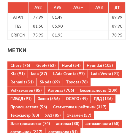
A92
A95
A95+
A98
ДТ
ATAN
77.99
81.49
89.99
TES
81.50
85.90
89.90
GRIFON
75.95
81.95
78.95
МЕТКИ
Chery
(76)
Geely
(63)
Haval
(54)
Hyundai
(105)
Kia
(91)
lada
(87)
LAda Granta
(97)
Lada Vesta
(91)
Renault
(51)
Skoda
(69)
Toyota
(78)
Volkswagen
(85)
Автоваз
(706)
Безопасность
(209)
ГИБДД
(91)
Закон
(556)
ОСАГО
(49)
ПДД
(136)
Происшествия
(56)
Статистика и рейтинги
(317)
Техосмотр
(80)
УАЗ
(85)
Экзамен
(57)
Электросамокат
(74)
автоваз
(88)
автозапчасти
(68)
авторынок
(227)
автошкола
(81)