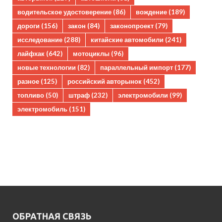
водительское удостоверение
(86)
вождение
(189)
дороги
(156)
закон
(84)
законопроект
(79)
исследование
(288)
китайские автомобили
(241)
лайфхак
(642)
мотоциклы
(96)
новые технологии
(82)
параллельный импорт
(177)
разное
(125)
российский авторынок
(452)
топливо
(50)
штраф
(232)
электромобили
(99)
электромобиль
(151)
ОБРАТНАЯ СВЯЗЬ