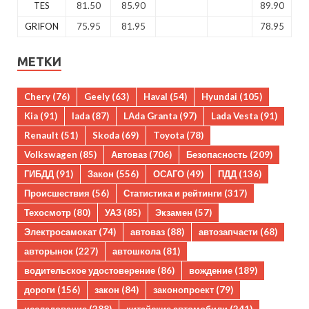
TES
81.50
85.90
89.90
GRIFON
75.95
81.95
78.95
МЕТКИ
Chery
(76)
Geely
(63)
Haval
(54)
Hyundai
(105)
Kia
(91)
lada
(87)
LAda Granta
(97)
Lada Vesta
(91)
Renault
(51)
Skoda
(69)
Toyota
(78)
Volkswagen
(85)
Автоваз
(706)
Безопасность
(209)
ГИБДД
(91)
Закон
(556)
ОСАГО
(49)
ПДД
(136)
Происшествия
(56)
Статистика и рейтинги
(317)
Техосмотр
(80)
УАЗ
(85)
Экзамен
(57)
Электросамокат
(74)
автоваз
(88)
автозапчасти
(68)
авторынок
(227)
автошкола
(81)
водительское удостоверение
(86)
вождение
(189)
дороги
(156)
закон
(84)
законопроект
(79)
исследование
(288)
китайские автомобили
(241)