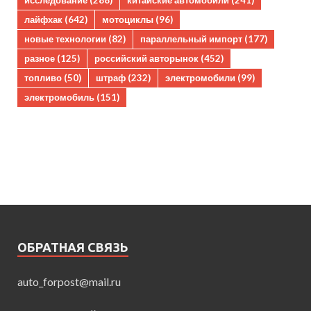
лайфхак
(642)
мотоциклы
(96)
новые технологии
(82)
параллельный импорт
(177)
разное
(125)
российский авторынок
(452)
топливо
(50)
штраф
(232)
электромобили
(99)
электромобиль
(151)
ОБРАТНАЯ СВЯЗЬ
auto_forpost@mail.ru