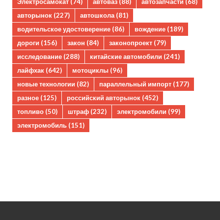
Электросамокат
(74)
автоваз
(88)
автозапчасти
(68)
авторынок
(227)
автошкола
(81)
водительское удостоверение
(86)
вождение
(189)
дороги
(156)
закон
(84)
законопроект
(79)
исследование
(288)
китайские автомобили
(241)
лайфхак
(642)
мотоциклы
(96)
новые технологии
(82)
параллельный импорт
(177)
разное
(125)
российский авторынок
(452)
топливо
(50)
штраф
(232)
электромобили
(99)
электромобиль
(151)