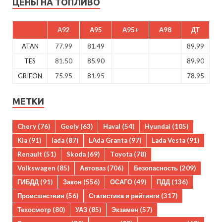
ЦЕНЫ НА ТОПЛИВО
A92
A95
A95+
A98
ДТ
ATAN
77.99
81.49
89.99
TES
81.50
85.90
89.90
GRIFON
75.95
81.95
78.95
МЕТКИ
Chery
(76)
Geely
(63)
Haval
(54)
Hyundai
(105)
Kia
(91)
lada
(87)
LAda Granta
(97)
Lada Vesta
(91)
Renault
(51)
Skoda
(69)
Toyota
(78)
Volkswagen
(85)
Автоваз
(706)
Безопасность
(209)
ГИБДД
(91)
Закон
(556)
ОСАГО
(49)
ПДД
(136)
Происшествия
(56)
Статистика и рейтинги
(317)
Техосмотр
(80)
УАЗ
(85)
Экзамен
(57)