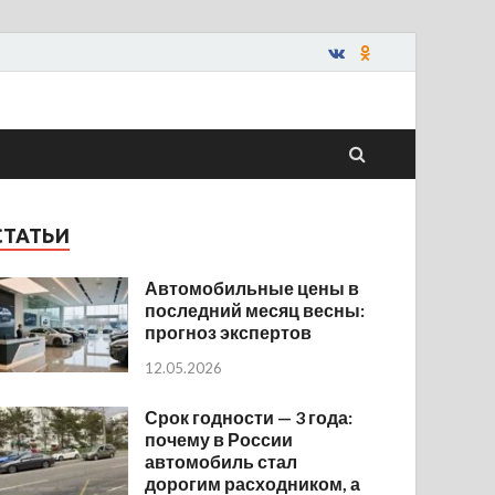
СТАТЬИ
Автомобильные цены в
последний месяц весны:
прогноз экспертов
12.05.2026
Срок годности — 3 года:
почему в России
автомобиль стал
дорогим расходником, а