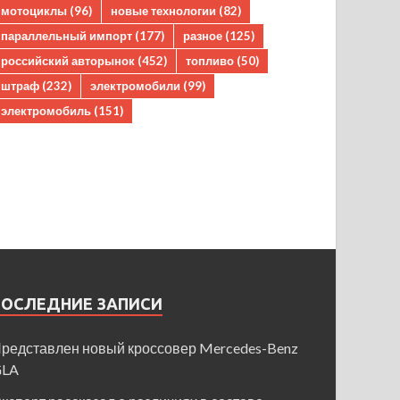
мотоциклы
(96)
новые технологии
(82)
параллельный импорт
(177)
разное
(125)
российский авторынок
(452)
топливо
(50)
штраф
(232)
электромобили
(99)
электромобиль
(151)
ПОСЛЕДНИЕ ЗАПИСИ
редставлен новый кроссовер Mercedes-Benz
GLA