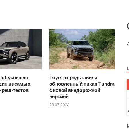
И
mut успешно
Toyota представила
дин из самых
обновленный пикап Tundra
краш-тестов
с новой внедорожной
версией
23.07.2026