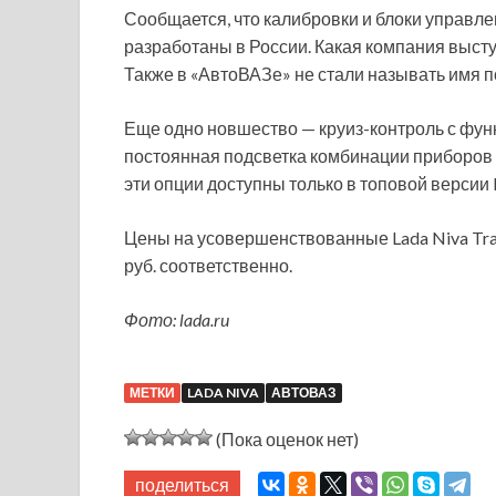
Сообщается, что калибровки и блоки управле
разработаны в России. Какая компания выст
Также в «АвтоВАЗе» не стали называть имя 
Еще одно новшество — круиз-контроль с функ
постоянная подсветка комбинации приборов 
эти опции доступны только в топовой версии L
Цены на усовершенствованные Lada Niva Trave
руб. соответственно.
Фото: lada.ru
МЕТКИ
LADA NIVA
АВТОВАЗ
(Пока оценок нет)
поделиться