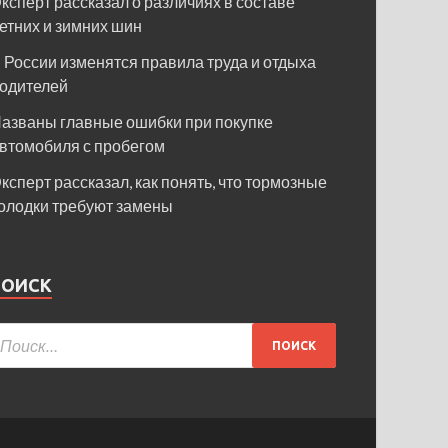
ксперт рассказал о различиях в составе
етних и зимних шин
 России изменятся правила труда и отдыха
одителей
азваны главные ошибки при покупке
втомобиля с пробегом
ксперт рассказал, как понять, что тормозные
олодки требуют замены
ПОИСК