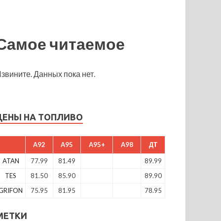
Самое читаемое
звините. Данных пока нет.
ЦЕНЫ НА ТОПЛИВО
A92
A95
A95+
A98
ДТ
ATAN
77.99
81.49
89.99
TES
81.50
85.90
89.90
GRIFON
75.95
81.95
78.95
МЕТКИ