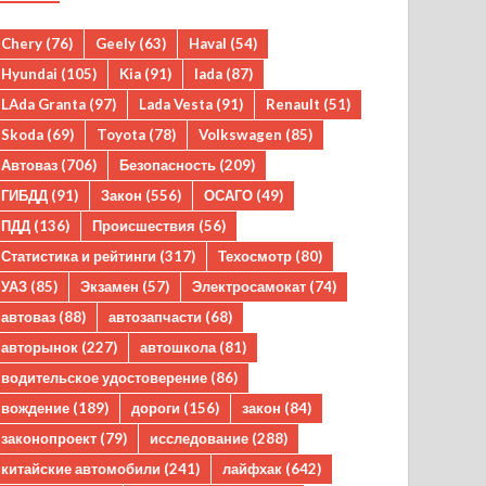
Chery
(76)
Geely
(63)
Haval
(54)
Hyundai
(105)
Kia
(91)
lada
(87)
LAda Granta
(97)
Lada Vesta
(91)
Renault
(51)
Skoda
(69)
Toyota
(78)
Volkswagen
(85)
Автоваз
(706)
Безопасность
(209)
ГИБДД
(91)
Закон
(556)
ОСАГО
(49)
ПДД
(136)
Происшествия
(56)
Статистика и рейтинги
(317)
Техосмотр
(80)
УАЗ
(85)
Экзамен
(57)
Электросамокат
(74)
автоваз
(88)
автозапчасти
(68)
авторынок
(227)
автошкола
(81)
водительское удостоверение
(86)
вождение
(189)
дороги
(156)
закон
(84)
законопроект
(79)
исследование
(288)
китайские автомобили
(241)
лайфхак
(642)