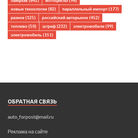
лайфхак
(642)
мотоциклы
(96)
новые технологии
(82)
параллельный импорт
(177)
разное
(125)
российский авторынок
(452)
топливо
(50)
штраф
(232)
электромобили
(99)
электромобиль
(151)
ОБРАТНАЯ СВЯЗЬ
auto_forpost@mail.ru
Реклама на сайте