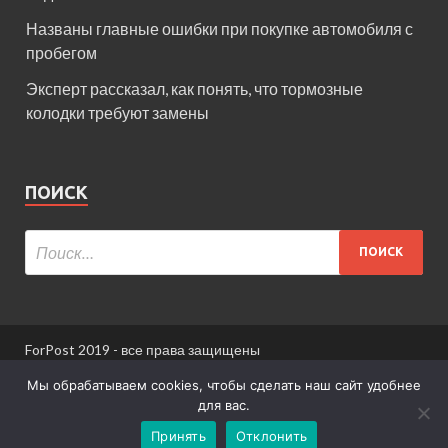
Названы главные ошибки при покупке автомобиля с
пробегом
Эксперт рассказал, как понять, что тормозные
колодки требуют замены
ПОИСК
ForPost 2019 - все права защищены
При использовании материалов сайта ссылка
Мы обрабатываем cookies, чтобы сделать наш сайт удобнее
обязательна.
для вас.
Принять
Отклонить
Информация для пользователей сайта