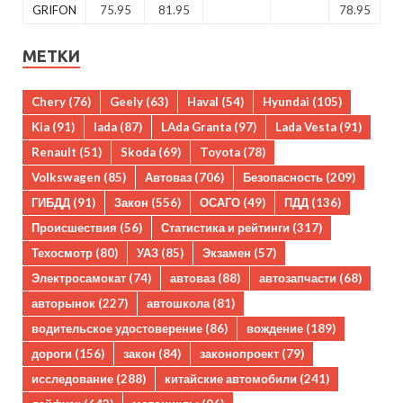
GRIFON
75.95
81.95
78.95
МЕТКИ
Chery
(76)
Geely
(63)
Haval
(54)
Hyundai
(105)
Kia
(91)
lada
(87)
LAda Granta
(97)
Lada Vesta
(91)
Renault
(51)
Skoda
(69)
Toyota
(78)
Volkswagen
(85)
Автоваз
(706)
Безопасность
(209)
ГИБДД
(91)
Закон
(556)
ОСАГО
(49)
ПДД
(136)
Происшествия
(56)
Статистика и рейтинги
(317)
Техосмотр
(80)
УАЗ
(85)
Экзамен
(57)
Электросамокат
(74)
автоваз
(88)
автозапчасти
(68)
авторынок
(227)
автошкола
(81)
водительское удостоверение
(86)
вождение
(189)
дороги
(156)
закон
(84)
законопроект
(79)
исследование
(288)
китайские автомобили
(241)