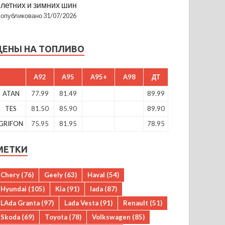
летних и зимних шин
опубликовано 31/07/2026
ЦЕНЫ НА ТОПЛИВО
A92
A95
A95+
A98
ДТ
ATAN
77.99
81.49
89.99
TES
81.50
85.90
89.90
GRIFON
75.95
81.95
78.95
МЕТКИ
Chery
(76)
Geely
(63)
Haval
(54)
Hyundai
(105)
Kia
(91)
lada
(87)
LAda Granta
(97)
Lada Vesta
(91)
Renault
(51)
Skoda
(69)
Toyota
(78)
Volkswagen
(85)