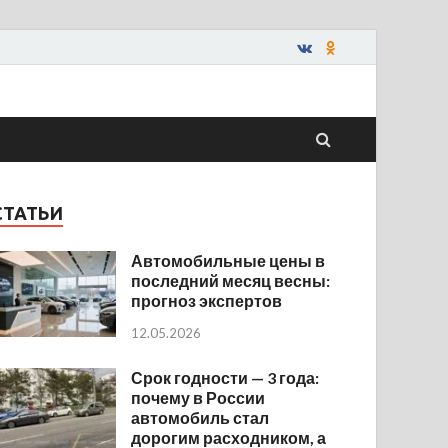
СТАТЬИ
Автомобильные цены в
последний месяц весны:
прогноз экспертов
12.05.2026
Срок годности — 3 года:
почему в России
автомобиль стал
дорогим расходником, а