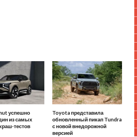
mut успешно
Toyota представила
дин из самых
обновленный пикап Tundra
краш-тестов
с новой внедорожной
версией