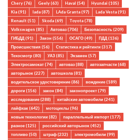
Chery
(76)
Geely
(63)
Haval
(54)
Hyundai
(105)
Kia
(91)
lada
(87)
LAda Granta
(97)
Lada Vesta
(91)
Renault
(51)
Skoda
(69)
Toyota
(78)
Volkswagen
(85)
Автоваз
(706)
Безопасность
(209)
ГИБДД
(91)
Закон
(556)
ОСАГО
(49)
ПДД
(136)
Происшествия
(56)
Статистика и рейтинги
(317)
Техосмотр
(80)
УАЗ
(85)
Экзамен
(57)
Электросамокат
(74)
автоваз
(88)
автозапчасти
(68)
авторынок
(227)
автошкола
(81)
водительское удостоверение
(86)
вождение
(189)
дороги
(156)
закон
(84)
законопроект
(79)
исследование
(288)
китайские автомобили
(241)
лайфхак
(642)
мотоциклы
(96)
новые технологии
(82)
параллельный импорт
(177)
разное
(125)
российский авторынок
(452)
топливо
(50)
штраф
(232)
электромобили
(99)