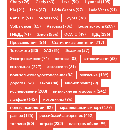
Chery
(76)
Geely
(63)
Haval
(54)
Hyundai
(105)
Kia
(91)
lada
(87)
LAda Granta
(97)
Lada Vesta
(91)
Renault
(51)
Skoda
(69)
Toyota
(78)
Volkswagen
(85)
Автоваз
(706)
Безопасность
(209)
ГИБДД
(91)
Закон
(556)
ОСАГО
(49)
ПДД
(136)
Происшествия
(56)
Статистика и рейтинги
(317)
Техосмотр
(80)
УАЗ
(85)
Экзамен
(57)
Электросамокат
(74)
автоваз
(88)
автозапчасти
(68)
авторынок
(227)
автошкола
(81)
водительское удостоверение
(86)
вождение
(189)
дороги
(156)
закон
(84)
законопроект
(79)
исследование
(288)
китайские автомобили
(241)
лайфхак
(642)
мотоциклы
(96)
новые технологии
(82)
параллельный импорт
(177)
разное
(125)
российский авторынок
(452)
топливо
(50)
штраф
(232)
электромобили
(99)