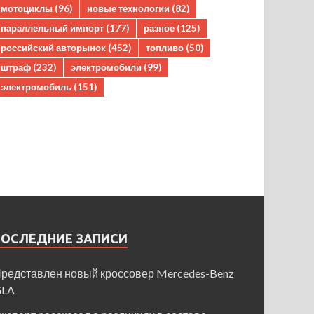
мотоциклы
(96)
новые технологии
(82)
параллельный импорт
(177)
разное
(125)
российский авторынок
(452)
топливо
(50)
штраф
(232)
электромобили
(99)
электромобиль
(151)
ПОСЛЕДНИЕ ЗАПИСИ
редставлен новый кроссовер Mercedes-Benz
GLA