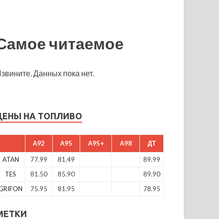
Самое читаемое
звините. Данных пока нет.
ЦЕНЫ НА ТОПЛИВО
A92
A95
A95+
A98
ДТ
ATAN
77.99
81.49
89.99
TES
81.50
85.90
89.90
GRIFON
75.95
81.95
78.95
МЕТКИ