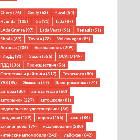
Chery
(76)
Geely
(63)
Haval
(54)
Hyundai
(105)
Kia
(91)
lada
(87)
LAda Granta
(97)
Lada Vesta
(91)
Renault
(51)
Skoda
(69)
Toyota
(78)
Volkswagen
(85)
Автоваз
(706)
Безопасность
(209)
ГИБДД
(91)
Закон
(556)
ОСАГО
(49)
ПДД
(136)
Происшествия
(56)
Статистика и рейтинги
(317)
Техосмотр
(80)
УАЗ
(85)
Экзамен
(57)
Электросамокат
(74)
автоваз
(88)
автозапчасти
(68)
авторынок
(227)
автошкола
(81)
водительское удостоверение
(86)
вождение
(189)
дороги
(156)
закон
(84)
законопроект
(79)
исследование
(288)
китайские автомобили
(241)
лайфхак
(642)