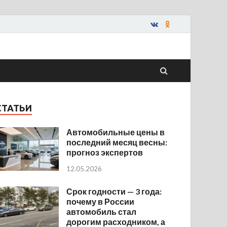
СТАТЬИ
Автомобильные цены в
последний месяц весны:
прогноз экспертов
12.05.2026
Срок годности — 3 года:
почему в России
автомобиль стал
дорогим расходником, а