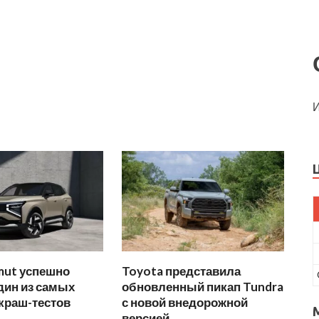
И
mut успешно
Toyota представила
дин из самых
обновленный пикап Tundra
краш-тестов
с новой внедорожной
версией