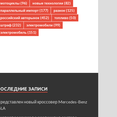
мотоциклы
(96)
новые технологии
(82)
параллельный импорт
(177)
разное
(125)
российский авторынок
(452)
топливо
(50)
штраф
(232)
электромобили
(99)
электромобиль
(151)
ПОСЛЕДНИЕ ЗАПИСИ
редставлен новый кроссовер Mercedes-Benz
GLA