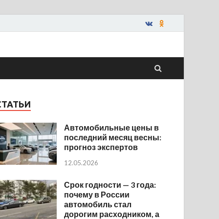
СТАТЬИ
Автомобильные цены в
последний месяц весны:
прогноз экспертов
12.05.2026
Срок годности — 3 года:
почему в России
автомобиль стал
дорогим расходником, а