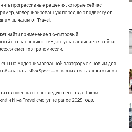
нить прогрессивные решения, которые сейчас
апример, модернизированную переднюю подвеску от
дним рычагом от Travel.
ет найти применение 1,6-литровый
ый по сравнению с тем, что устанавливается сейчас.
всех элементов трансмиссии.
нены на модернизированной платформе с новым для
обкатать на Niva Sport — о первых тестах прототипов
кта отложен на осень следующего года. Таким
nd и Niva Travel смогут не ранее 2025 года.