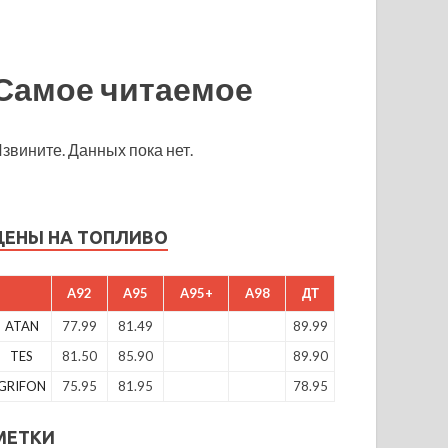
Самое читаемое
звините. Данных пока нет.
ЦЕНЫ НА ТОПЛИВО
A92
A95
A95+
A98
ДТ
ATAN
77.99
81.49
89.99
TES
81.50
85.90
89.90
GRIFON
75.95
81.95
78.95
МЕТКИ