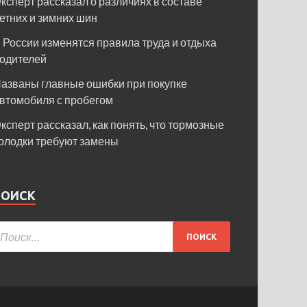
ксперт рассказал о различиях в составе
етних и зимних шин
 России изменятся правила труда и отдыха
одителей
азваны главные ошибки при покупке
втомобиля с пробегом
ксперт рассказал, как понять, что тормозные
олодки требуют замены
ПОИСК