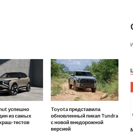
И
mut успешно
Toyota представила
дин из самых
обновленный пикап Tundra
краш-тестов
с новой внедорожной
версией