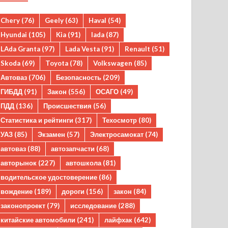
Chery
(76)
Geely
(63)
Haval
(54)
Hyundai
(105)
Kia
(91)
lada
(87)
LAda Granta
(97)
Lada Vesta
(91)
Renault
(51)
Skoda
(69)
Toyota
(78)
Volkswagen
(85)
Автоваз
(706)
Безопасность
(209)
ГИБДД
(91)
Закон
(556)
ОСАГО
(49)
ПДД
(136)
Происшествия
(56)
Статистика и рейтинги
(317)
Техосмотр
(80)
УАЗ
(85)
Экзамен
(57)
Электросамокат
(74)
автоваз
(88)
автозапчасти
(68)
авторынок
(227)
автошкола
(81)
водительское удостоверение
(86)
вождение
(189)
дороги
(156)
закон
(84)
законопроект
(79)
исследование
(288)
китайские автомобили
(241)
лайфхак
(642)