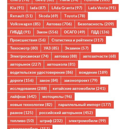
Kia
(91)
lada
(87)
LAda Granta
(97)
Lada Vesta
(91)
Renault
(51)
Skoda
(69)
Toyota
(78)
Volkswagen
(85)
Автоваз
(706)
Безопасность
(209)
ГИБДД
(91)
Закон
(556)
ОСАГО
(49)
ПДД
(136)
Происшествия
(56)
Статистика и рейтинги
(317)
Техосмотр
(80)
УАЗ
(85)
Экзамен
(57)
Электросамокат
(74)
автоваз
(88)
автозапчасти
(68)
авторынок
(227)
автошкола
(81)
водительское удостоверение
(86)
вождение
(189)
дороги
(156)
закон
(84)
законопроект
(79)
исследование
(288)
китайские автомобили
(241)
лайфхак
(642)
мотоциклы
(96)
новые технологии
(82)
параллельный импорт
(177)
разное
(125)
российский авторынок
(452)
топливо
(50)
штраф
(232)
электромобили
(99)
электромобиль
(151)