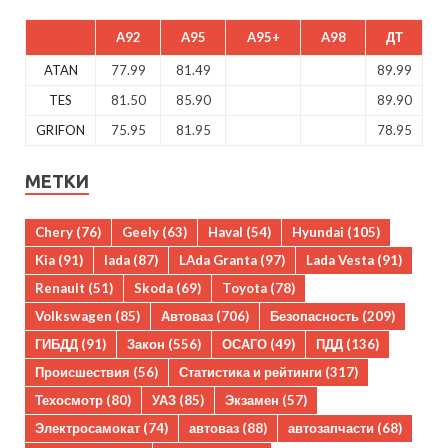
A92
A95
A95+
A98
ДТ
ATAN
77.99
81.49
89.99
TES
81.50
85.90
89.90
GRIFON
75.95
81.95
78.95
МЕТКИ
Chery
(76)
Geely
(63)
Haval
(54)
Hyundai
(105)
Kia
(91)
lada
(87)
LAda Granta
(97)
Lada Vesta
(91)
Renault
(51)
Skoda
(69)
Toyota
(78)
Volkswagen
(85)
Автоваз
(706)
Безопасность
(209)
ГИБДД
(91)
Закон
(556)
ОСАГО
(49)
ПДД
(136)
Происшествия
(56)
Статистика и рейтинги
(317)
Техосмотр
(80)
УАЗ
(85)
Экзамен
(57)
Электросамокат
(74)
автоваз
(88)
автозапчасти
(68)