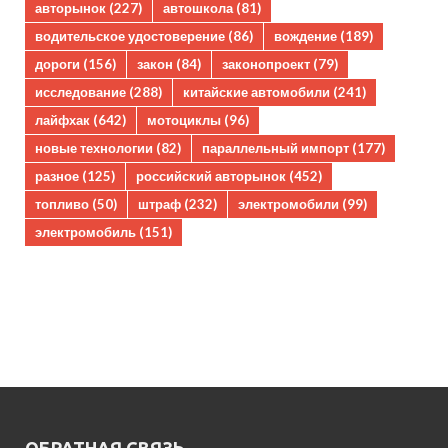
авторынок
(227)
автошкола
(81)
водительское удостоверение
(86)
вождение
(189)
дороги
(156)
закон
(84)
законопроект
(79)
исследование
(288)
китайские автомобили
(241)
лайфхак
(642)
мотоциклы
(96)
новые технологии
(82)
параллельный импорт
(177)
разное
(125)
российский авторынок
(452)
топливо
(50)
штраф
(232)
электромобили
(99)
электромобиль
(151)
ОБРАТНАЯ СВЯЗЬ