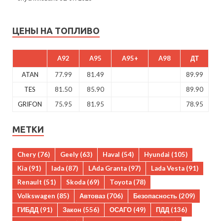
ЦЕНЫ НА ТОПЛИВО
A92
A95
A95+
A98
ДТ
ATAN
77.99
81.49
89.99
TES
81.50
85.90
89.90
GRIFON
75.95
81.95
78.95
МЕТКИ
Chery
(76)
Geely
(63)
Haval
(54)
Hyundai
(105)
Kia
(91)
lada
(87)
LAda Granta
(97)
Lada Vesta
(91)
Renault
(51)
Skoda
(69)
Toyota
(78)
Volkswagen
(85)
Автоваз
(706)
Безопасность
(209)
ГИБДД
(91)
Закон
(556)
ОСАГО
(49)
ПДД
(136)