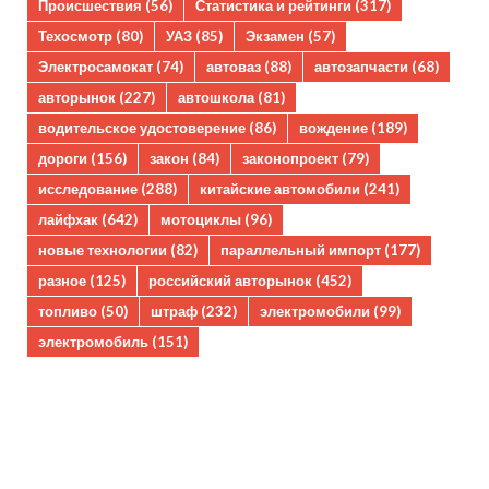
Происшествия
(56)
Статистика и рейтинги
(317)
Техосмотр
(80)
УАЗ
(85)
Экзамен
(57)
Электросамокат
(74)
автоваз
(88)
автозапчасти
(68)
авторынок
(227)
автошкола
(81)
водительское удостоверение
(86)
вождение
(189)
дороги
(156)
закон
(84)
законопроект
(79)
исследование
(288)
китайские автомобили
(241)
лайфхак
(642)
мотоциклы
(96)
новые технологии
(82)
параллельный импорт
(177)
разное
(125)
российский авторынок
(452)
топливо
(50)
штраф
(232)
электромобили
(99)
электромобиль
(151)