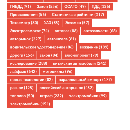
ГИБДД
(91)
Закон
(556)
ОСАГО
(49)
ПДД
(136)
Происшествия
(56)
Статистика и рейтинги
(317)
Техосмотр
(80)
УАЗ
(85)
Экзамен
(57)
Электросамокат
(74)
автоваз
(88)
автозапчасти
(68)
авторынок
(227)
автошкола
(81)
водительское удостоверение
(86)
вождение
(189)
дороги
(156)
закон
(84)
законопроект
(79)
исследование
(288)
китайские автомобили
(241)
лайфхак
(642)
мотоциклы
(96)
новые технологии
(82)
параллельный импорт
(177)
разное
(125)
российский авторынок
(452)
топливо
(50)
штраф
(232)
электромобили
(99)
электромобиль
(151)