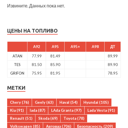
Извините. Данных пока нет.
ЦЕНЫ НА ТОПЛИВО
A92
A95
A95+
A98
ДТ
ATAN
77.99
81.49
89.99
TES
81.50
85.90
89.90
GRIFON
75.95
81.95
78.95
МЕТКИ
Chery
(76)
Geely
(63)
Haval
(54)
Hyundai
(105)
Kia
(91)
lada
(87)
LAda Granta
(97)
Lada Vesta
(91)
Renault
(51)
Skoda
(69)
Toyota
(78)
Volkswagen
(85)
Автоваз
(706)
Безопасность
(209)