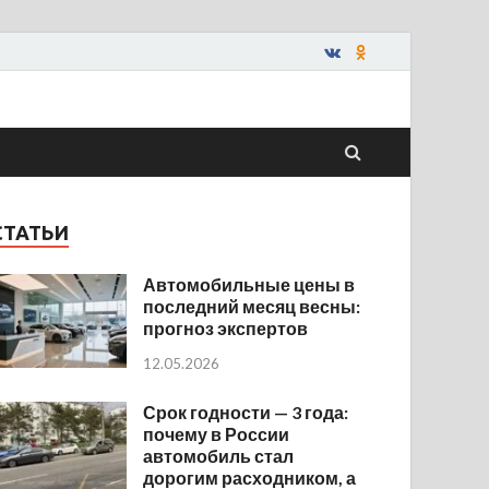
СТАТЬИ
Автомобильные цены в
последний месяц весны:
прогноз экспертов
12.05.2026
Срок годности — 3 года:
почему в России
автомобиль стал
дорогим расходником, а