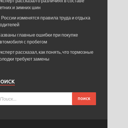
ксперт рассказал о различиях в составе
етних и зимних шин
 России изменятся правила труда и отдыха
одителей
азваны главные ошибки при покупке
втомобиля с пробегом
ксперт рассказал, как понять, что тормозные
олодки требуют замены
ПОИСК