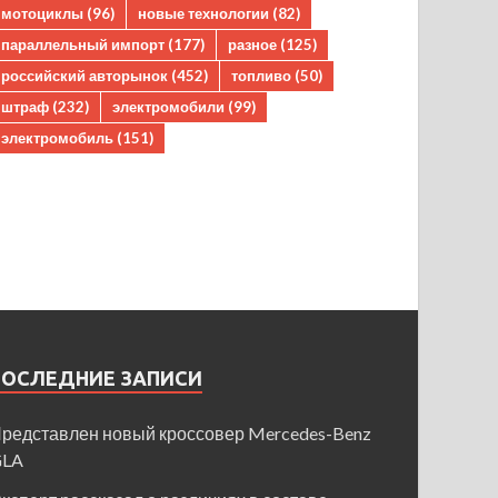
мотоциклы
(96)
новые технологии
(82)
параллельный импорт
(177)
разное
(125)
российский авторынок
(452)
топливо
(50)
штраф
(232)
электромобили
(99)
электромобиль
(151)
ПОСЛЕДНИЕ ЗАПИСИ
редставлен новый кроссовер Mercedes-Benz
GLA