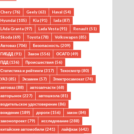
Chery
(76)
Geely
(63)
Haval
(54)
Hyundai
(105)
Kia
(91)
lada
(87)
LAda Granta
(97)
Lada Vesta
(91)
Renault
(51)
Skoda
(69)
Toyota
(78)
Volkswagen
(85)
Автоваз
(706)
Безопасность
(209)
ГИБДД
(91)
Закон
(556)
ОСАГО
(49)
ПДД
(136)
Происшествия
(56)
Статистика и рейтинги
(317)
Техосмотр
(80)
УАЗ
(85)
Экзамен
(57)
Электросамокат
(74)
автоваз
(88)
автозапчасти
(68)
авторынок
(227)
автошкола
(81)
водительское удостоверение
(86)
вождение
(189)
дороги
(156)
закон
(84)
законопроект
(79)
исследование
(288)
китайские автомобили
(241)
лайфхак
(642)