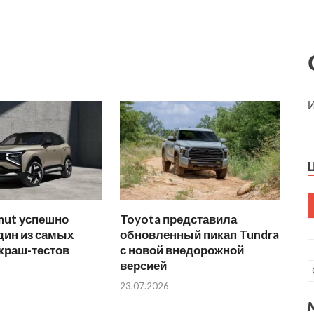
И
mut успешно
Toyota представила
дин из самых
обновленный пикап Tundra
краш-тестов
с новой внедорожной
версией
23.07.2026