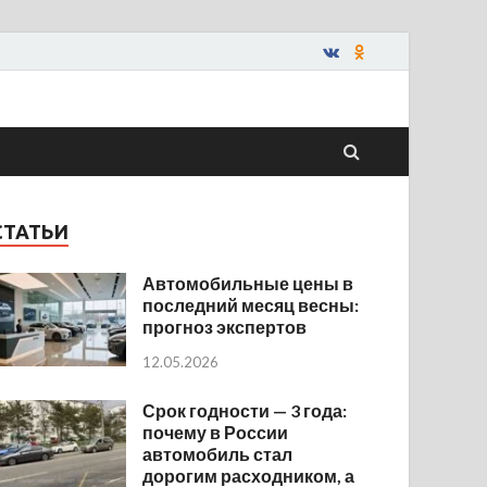
СТАТЬИ
Автомобильные цены в
последний месяц весны:
прогноз экспертов
12.05.2026
Срок годности — 3 года:
почему в России
автомобиль стал
дорогим расходником, а