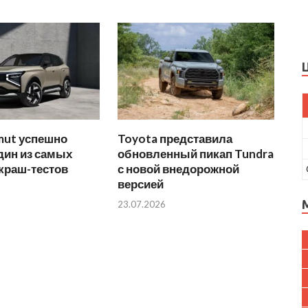
mut успешно
Toyota представила
дин из самых
обновленный пикап Tundra
краш-тестов
с новой внедорожной
версией
23.07.2026