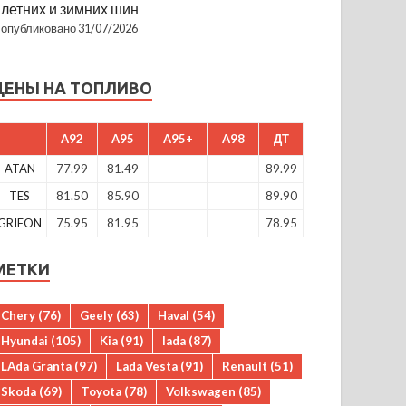
летних и зимних шин
опубликовано 31/07/2026
ЦЕНЫ НА ТОПЛИВО
A92
A95
A95+
A98
ДТ
ATAN
77.99
81.49
89.99
TES
81.50
85.90
89.90
GRIFON
75.95
81.95
78.95
МЕТКИ
Chery
(76)
Geely
(63)
Haval
(54)
Hyundai
(105)
Kia
(91)
lada
(87)
LAda Granta
(97)
Lada Vesta
(91)
Renault
(51)
Skoda
(69)
Toyota
(78)
Volkswagen
(85)