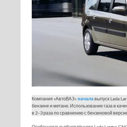
Компания «АвтоВАЗ»
начала
выпуск Lada Lar
бензине и метане. Использование газа в кач
в 2–3 раза по сравнению с бензиновой верси
Особенностью обновлённого Lada Largus CNG