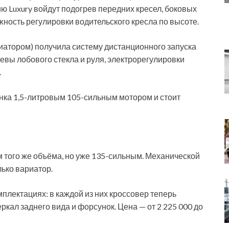
ю Luxury войдут подогрев передних кресел, боковых
жность регулировки водительского кресла по высоте.
ариатором) получила систему дистанционного запуска
ревы лобового стекла и руля, электрорегулировки
.
ынка 1,5-литровым 105-сильным мотором и стоит
 того же объёма, но уже 135-сильным. Механической
лько вариатор.
мплектациях: в каждой из них кроссовер теперь
кал заднего вида и форсунок. Цена — от 2 225 000 до