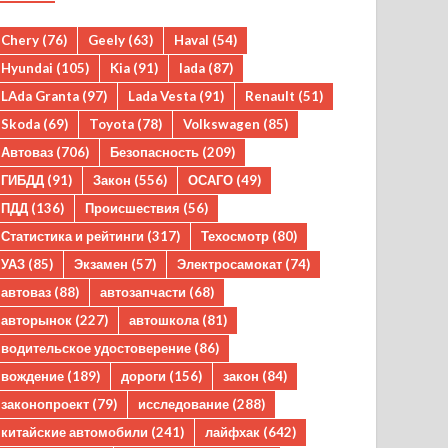
Chery
(76)
Geely
(63)
Haval
(54)
Hyundai
(105)
Kia
(91)
lada
(87)
LAda Granta
(97)
Lada Vesta
(91)
Renault
(51)
Skoda
(69)
Toyota
(78)
Volkswagen
(85)
Автоваз
(706)
Безопасность
(209)
ГИБДД
(91)
Закон
(556)
ОСАГО
(49)
ПДД
(136)
Происшествия
(56)
Статистика и рейтинги
(317)
Техосмотр
(80)
УАЗ
(85)
Экзамен
(57)
Электросамокат
(74)
автоваз
(88)
автозапчасти
(68)
авторынок
(227)
автошкола
(81)
водительское удостоверение
(86)
вождение
(189)
дороги
(156)
закон
(84)
законопроект
(79)
исследование
(288)
китайские автомобили
(241)
лайфхак
(642)