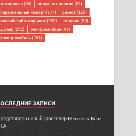
мотоциклы
(96)
новые технологии
(82)
параллельный импорт
(177)
разное
(125)
российский авторынок
(452)
топливо
(50)
штраф
(232)
электромобили
(99)
электромобиль
(151)
ПОСЛЕДНИЕ ЗАПИСИ
редставлен новый кроссовер Mercedes-Benz
GLA