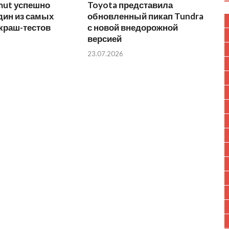
mut успешно
Toyota представила
дин из самых
обновленный пикап Tundra
краш-тестов
с новой внедорожной
версией
23.07.2026