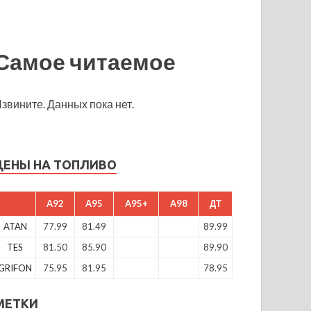
Самое читаемое
звините. Данных пока нет.
ЦЕНЫ НА ТОПЛИВО
A92
A95
A95+
A98
ДТ
ATAN
77.99
81.49
89.99
TES
81.50
85.90
89.90
GRIFON
75.95
81.95
78.95
МЕТКИ