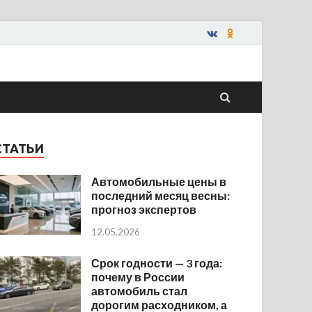
СТАТЬИ
Автомобильные цены в
последний месяц весны:
прогноз экспертов
12.05.2026
Срок годности — 3 года:
почему в России
автомобиль стал
дорогим расходником, а