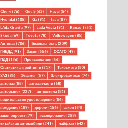
Chery
(76)
Geely
(63)
Haval
(54)
Hyundai
(105)
Kia
(91)
lada
(87)
LAda Granta
(97)
Lada Vesta
(91)
Renault
(51)
Skoda
(69)
Toyota
(78)
Volkswagen
(85)
Автоваз
(706)
Безопасность
(209)
ГИБДД
(91)
Закон
(556)
ОСАГО
(49)
ПДД
(136)
Происшествия
(56)
Статистика и рейтинги
(317)
Техосмотр
(80)
УАЗ
(85)
Экзамен
(57)
Электросамокат
(74)
автоваз
(88)
автозапчасти
(68)
авторынок
(227)
автошкола
(81)
водительское удостоверение
(86)
вождение
(189)
дороги
(156)
закон
(84)
законопроект
(79)
исследование
(288)
китайские автомобили
(241)
лайфхак
(642)