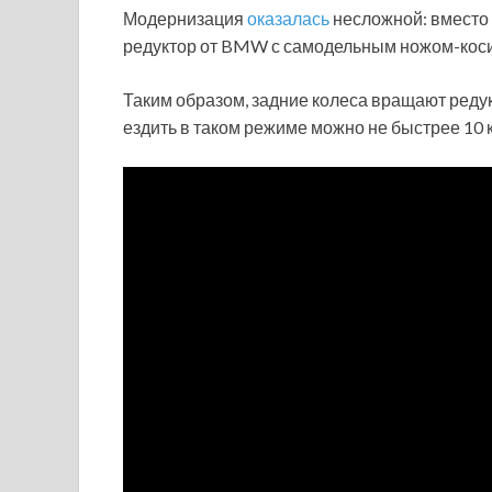
Модернизация
оказалась
несложной: вместо 
редуктор от BMW с самодельным ножом-косил
Таким образом, задние колеса вращают редук
ездить в таком режиме можно не быстрее 10 