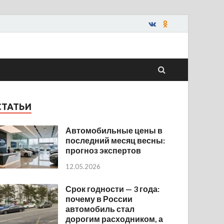
СТАТЬИ
Автомобильные цены в
последний месяц весны:
прогноз экспертов
12.05.2026
Срок годности — 3 года:
почему в России
автомобиль стал
дорогим расходником, а