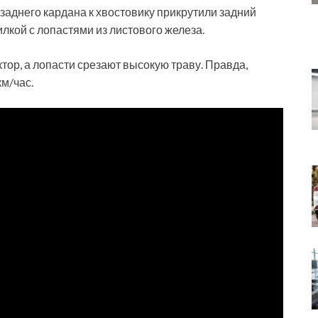
заднего кардана к хвостовику прикрутили задний
кой с лопастями из листового железа.
тор, а лопасти срезают высокую траву. Правда,
км/час.