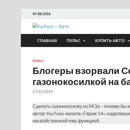
07.08.2026
ForPost —
ГЛАВНАЯ
ПУЛЬС
КУПИТЬ АВТО
ПУЛЬС
Блогеры взорвали С
газонокосилкой на б
27.07.2019
Сделать газонокосилку из УАЗа – почему бы 
автор YouTube-канала «Гараж 54», наделивш
несвойственной ему функцией.