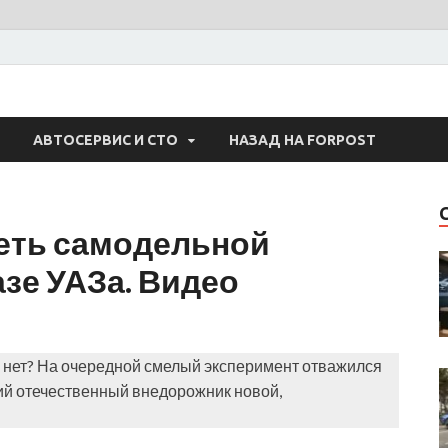
 Авто
АВТОСЕРВИС И СТО
НАЗАД НА FORPOST
еть самодельной
азе УАЗа. Видео
и нет? На очередной смелый эксперимент отважился
ий отечественный внедорожник новой,