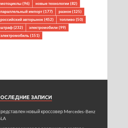
мотоциклы
(96)
новые технологии
(82)
параллельный импорт
(177)
разное
(125)
российский авторынок
(452)
топливо
(50)
штраф
(232)
электромобили
(99)
электромобиль
(151)
ПОСЛЕДНИЕ ЗАПИСИ
редставлен новый кроссовер Mercedes-Benz
GLA