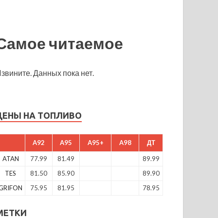
Самое читаемое
звините. Данных пока нет.
ЦЕНЫ НА ТОПЛИВО
A92
A95
A95+
A98
ДТ
ATAN
77.99
81.49
89.99
TES
81.50
85.90
89.90
GRIFON
75.95
81.95
78.95
МЕТКИ