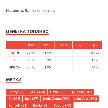
Извините. Данных пока нет.
ЦЕНЫ НА ТОПЛИВО
A92
A95
A95+
A98
ДТ
ATAN
77.99
81.49
89.99
TES
81.50
85.90
89.90
GRIFON
75.95
81.95
78.95
МЕТКИ
Chery
(76)
Geely
(63)
Haval
(54)
Hyundai
(105)
Kia
(91)
lada
(87)
LAda Granta
(97)
Lada Vesta
(91)
Renault
(51)
Skoda
(69)
Toyota
(78)