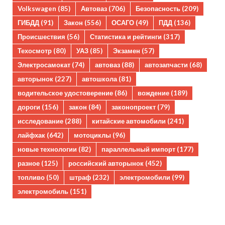
Volkswagen
(85)
Автоваз
(706)
Безопасность
(209)
ГИБДД
(91)
Закон
(556)
ОСАГО
(49)
ПДД
(136)
Происшествия
(56)
Статистика и рейтинги
(317)
Техосмотр
(80)
УАЗ
(85)
Экзамен
(57)
Электросамокат
(74)
автоваз
(88)
автозапчасти
(68)
авторынок
(227)
автошкола
(81)
водительское удостоверение
(86)
вождение
(189)
дороги
(156)
закон
(84)
законопроект
(79)
исследование
(288)
китайские автомобили
(241)
лайфхак
(642)
мотоциклы
(96)
новые технологии
(82)
параллельный импорт
(177)
разное
(125)
российский авторынок
(452)
топливо
(50)
штраф
(232)
электромобили
(99)
электромобиль
(151)