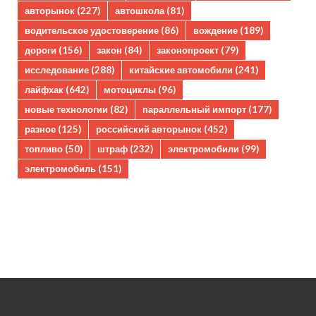
авторынок
(227)
автошкола
(81)
водительское удостоверение
(86)
вождение
(189)
дороги
(156)
закон
(84)
законопроект
(79)
исследование
(288)
китайские автомобили
(241)
лайфхак
(642)
мотоциклы
(96)
новые технологии
(82)
параллельный импорт
(177)
разное
(125)
российский авторынок
(452)
топливо
(50)
штраф
(232)
электромобили
(99)
электромобиль
(151)