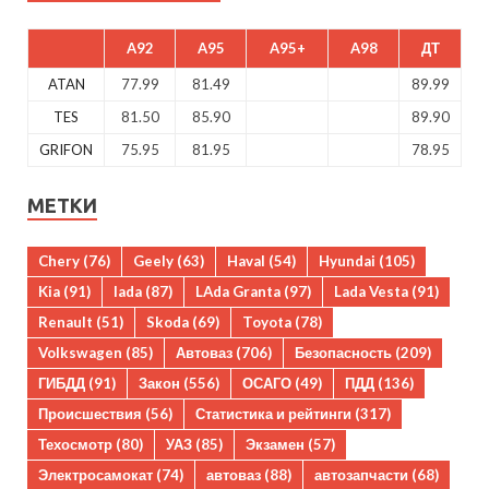
A92
A95
A95+
A98
ДТ
ATAN
77.99
81.49
89.99
TES
81.50
85.90
89.90
GRIFON
75.95
81.95
78.95
МЕТКИ
Chery
(76)
Geely
(63)
Haval
(54)
Hyundai
(105)
Kia
(91)
lada
(87)
LAda Granta
(97)
Lada Vesta
(91)
Renault
(51)
Skoda
(69)
Toyota
(78)
Volkswagen
(85)
Автоваз
(706)
Безопасность
(209)
ГИБДД
(91)
Закон
(556)
ОСАГО
(49)
ПДД
(136)
Происшествия
(56)
Статистика и рейтинги
(317)
Техосмотр
(80)
УАЗ
(85)
Экзамен
(57)
Электросамокат
(74)
автоваз
(88)
автозапчасти
(68)