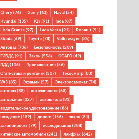
Chery
(76)
Geely
(63)
Haval
(54)
Hyundai
(105)
Kia
(91)
lada
(87)
LAda Granta
(97)
Lada Vesta
(91)
Renault
(51)
Skoda
(69)
Toyota
(78)
Volkswagen
(85)
Автоваз
(706)
Безопасность
(209)
ГИБДД
(91)
Закон
(556)
ОСАГО
(49)
ПДД
(136)
Происшествия
(56)
Статистика и рейтинги
(317)
Техосмотр
(80)
УАЗ
(85)
Экзамен
(57)
Электросамокат
(74)
автоваз
(88)
автозапчасти
(68)
авторынок
(227)
автошкола
(81)
водительское удостоверение
(86)
вождение
(189)
дороги
(156)
закон
(84)
законопроект
(79)
исследование
(288)
китайские автомобили
(241)
лайфхак
(642)