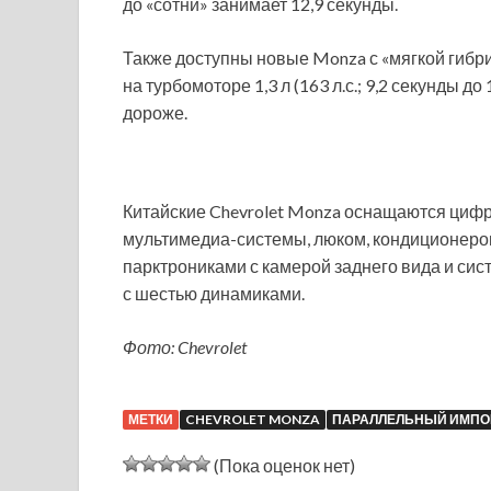
до «сотни» занимает 12,9 секунды.
Также доступны новые Monza с «мягкой гибри
на турбомоторе 1,3 л (163 л.с.; 9,2 секунды д
дороже.
Китайские Chevrolet Monza оснащаются циф
мультимедиа-системы, люком, кондиционером,
парктрониками с камерой заднего вида и сис
с шестью динамиками.
Фото: Chevrolet
МЕТКИ
CHEVROLET MONZA
ПАРАЛЛЕЛЬНЫЙ ИМПО
(Пока оценок нет)