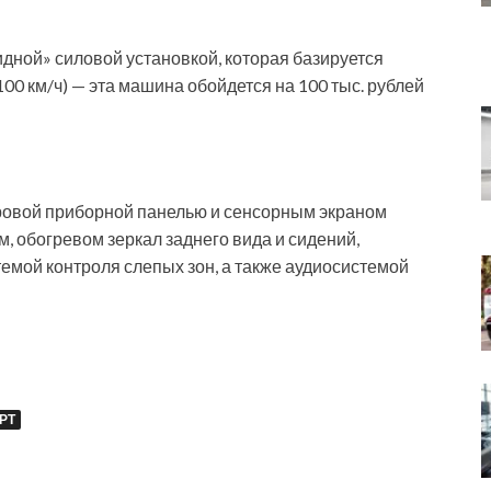
дной» силовой установкой, которая базируется
о 100 км/ч) — эта машина обойдется на 100 тыс. рублей
ровой приборной панелью и сенсорным экраном
 обогревом зеркал заднего вида и сидений,
темой контроля слепых зон, а также аудиосистемой
РТ