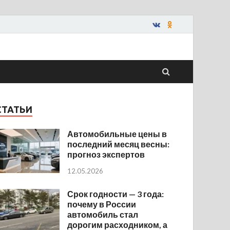
СТАТЬИ
Автомобильные цены в
последний месяц весны:
прогноз экспертов
12.05.2026
Срок годности — 3 года:
почему в России
автомобиль стал
дорогим расходником, а