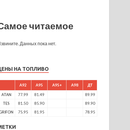
Самое читаемое
звините. Данных пока нет.
ЦЕНЫ НА ТОПЛИВО
A92
A95
A95+
A98
ДТ
ATAN
77.99
81.49
89.99
TES
81.50
85.90
89.90
GRIFON
75.95
81.95
78.95
МЕТКИ