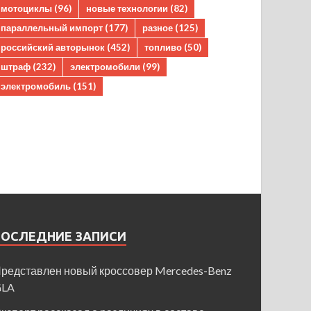
мотоциклы
(96)
новые технологии
(82)
параллельный импорт
(177)
разное
(125)
российский авторынок
(452)
топливо
(50)
штраф
(232)
электромобили
(99)
электромобиль
(151)
ПОСЛЕДНИЕ ЗАПИСИ
редставлен новый кроссовер Mercedes-Benz
GLA