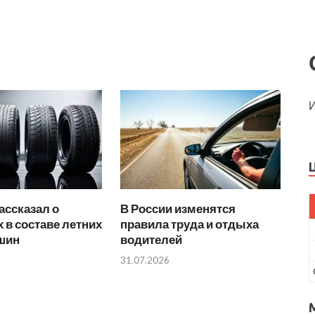
И
ассказал о
В России изменятся
 в составе летних
правила труда и отдыха
 шин
водителей
31.07.2026