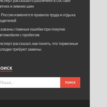
ксперт рассказал о различиях в составе
етних и зимних шин
 России изменятся правила труда и отдыха
одителей
азваны главные ошибки при покупке
втомобиля с пробегом
ксперт рассказал, как понять, что тормозные
олодки требуют замены
ПОИСК