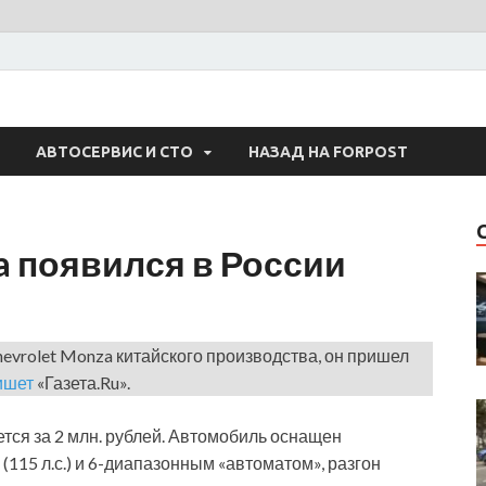
 Авто
АВТОСЕРВИС И СТО
НАЗАД НА FORPOST
a появился в России
evrolet Monza китайского производства, он пришел
ишет
«Газета.Ru».
ется за 2 млн. рублей. Автомобиль оснащен
115 л.с.) и 6-диапазонным «автоматом», разгон