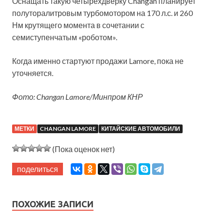
Оснащать такую четырёхдверку Changan планирует
полуторалитровым турбомотором на 170 л.с. и 260
Нм крутящего момента в сочетании с
семиступенчатым «роботом».
Когда именно стартуют продажи Lamore, пока не
уточняется.
Фото: Changan Lamore/Минпром КНР
МЕТКИ
CHANGAN LAMORE
КИТАЙСКИЕ АВТОМОБИЛИ
(Пока оценок нет)
поделиться
ПОХОЖИЕ ЗАПИСИ