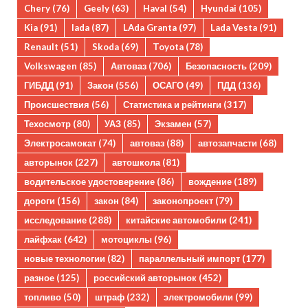
Chery
(76)
Geely
(63)
Haval
(54)
Hyundai
(105)
Kia
(91)
lada
(87)
LAda Granta
(97)
Lada Vesta
(91)
Renault
(51)
Skoda
(69)
Toyota
(78)
Volkswagen
(85)
Автоваз
(706)
Безопасность
(209)
ГИБДД
(91)
Закон
(556)
ОСАГО
(49)
ПДД
(136)
Происшествия
(56)
Статистика и рейтинги
(317)
Техосмотр
(80)
УАЗ
(85)
Экзамен
(57)
Электросамокат
(74)
автоваз
(88)
автозапчасти
(68)
авторынок
(227)
автошкола
(81)
водительское удостоверение
(86)
вождение
(189)
дороги
(156)
закон
(84)
законопроект
(79)
исследование
(288)
китайские автомобили
(241)
лайфхак
(642)
мотоциклы
(96)
новые технологии
(82)
параллельный импорт
(177)
разное
(125)
российский авторынок
(452)
топливо
(50)
штраф
(232)
электромобили
(99)