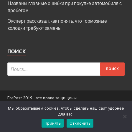
Названы главные ошибки при покупке автомобиля с
пробегом
Эксперт рассказал, как понять, что тормозные
колодки требуют замены
ПОИСК
ForPost 2019 - все права защищены
При использовании материалов сайта ссылка
Мы обрабатываем cookies, чтобы сделать наш сайт удобнее
обязательна.
для вас.
Принять
Отклонить
Информация для пользователей сайта