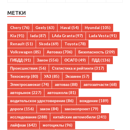
МЕТКИ
Chery
(76)
Geely
(63)
Haval
(54)
Hyundai
(105)
Kia
(91)
lada
(87)
LAda Granta
(97)
Lada Vesta
(91)
Renault
(51)
Skoda
(69)
Toyota
(78)
Volkswagen
(85)
Автоваз
(706)
Безопасность
(209)
ГИБДД
(91)
Закон
(556)
ОСАГО
(49)
ПДД
(136)
Происшествия
(56)
Статистика и рейтинги
(317)
Техосмотр
(80)
УАЗ
(85)
Экзамен
(57)
Электросамокат
(74)
автоваз
(88)
автозапчасти
(68)
авторынок
(227)
автошкола
(81)
водительское удостоверение
(86)
вождение
(189)
дороги
(156)
закон
(84)
законопроект
(79)
исследование
(288)
китайские автомобили
(241)
лайфхак
(642)
мотоциклы
(96)