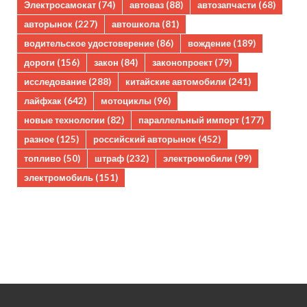
Электросамокат
(74)
автоваз
(88)
автозапчасти
(68)
авторынок
(227)
автошкола
(81)
водительское удостоверение
(86)
вождение
(189)
дороги
(156)
закон
(84)
законопроект
(79)
исследование
(288)
китайские автомобили
(241)
лайфхак
(642)
мотоциклы
(96)
новые технологии
(82)
параллельный импорт
(177)
разное
(125)
российский авторынок
(452)
топливо
(50)
штраф
(232)
электромобили
(99)
электромобиль
(151)