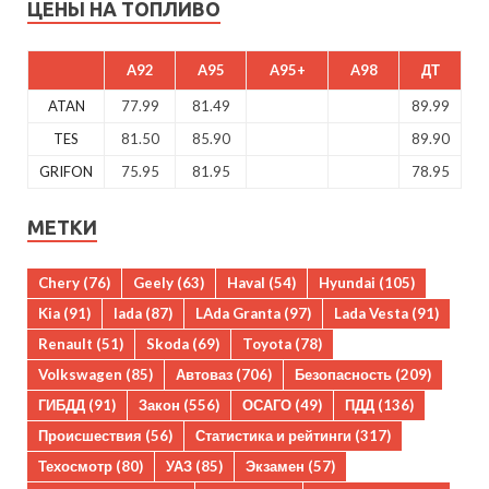
ЦЕНЫ НА ТОПЛИВО
A92
A95
A95+
A98
ДТ
ATAN
77.99
81.49
89.99
TES
81.50
85.90
89.90
GRIFON
75.95
81.95
78.95
МЕТКИ
Chery
(76)
Geely
(63)
Haval
(54)
Hyundai
(105)
Kia
(91)
lada
(87)
LAda Granta
(97)
Lada Vesta
(91)
Renault
(51)
Skoda
(69)
Toyota
(78)
Volkswagen
(85)
Автоваз
(706)
Безопасность
(209)
ГИБДД
(91)
Закон
(556)
ОСАГО
(49)
ПДД
(136)
Происшествия
(56)
Статистика и рейтинги
(317)
Техосмотр
(80)
УАЗ
(85)
Экзамен
(57)