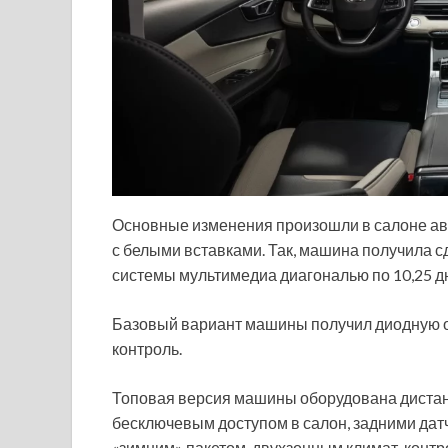
Основные изменения произошли в салоне ав
с белыми вставками. Так, машина получила 
системы мультимедиа диагональю по 10,25 
Базовый вариант машины получил диодную оп
контроль.
Топовая версия машины оборудована дистан
бесключевым доступом в салон, задними датч
«зимним» пакетом, двухзонным климат-контр