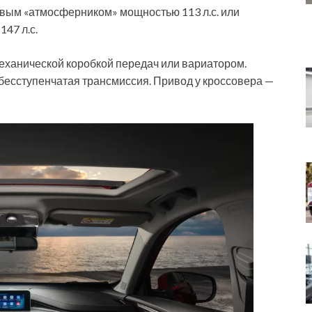
ровым «атмосферником» мощностью 113 л.с. или
47 л.с.
еханической коробкой передач или вариатором.
есступенчатая трансмиссия. Привод у кроссовера —