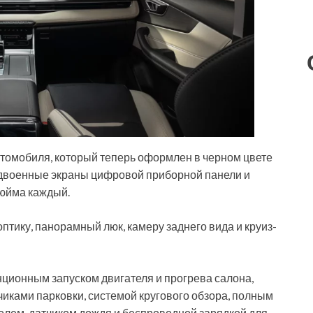
томобиля, который теперь оформлен в черном цвете
сдвоенные экраны цифровой приборной панели и
дюйма каждый.
тику, панорамный люк, камеру заднего вида и круиз-
ционным запуском двигателя и прогрева салона,
иками парковки, системой кругового обзора, полным
олем, датчиком дождя и беспроводной зарядкой для