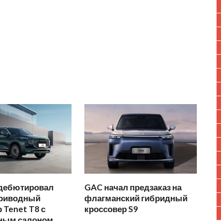
 дебютировал
GAC начал предзаказ на
риводный
флагманский гибридный
 Tenet T8 с
кроссовер S9
ным салоном