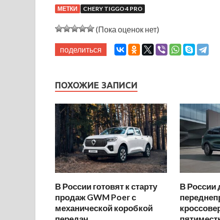
МЕТКИ
CHERY TIGGO 4 PRO
(Пока оценок нет)
поделиться
ПОХОЖИЕ ЗАПИСИ
В России готовят к старту
В России
продаж GWM Poer с
переднеп
механической коробкой
кроссовер
передач
пятимест