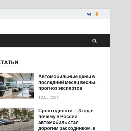
СТАТЬИ
Автомобильные цены в
последний месяц весны:
прогноз экспертов
12.05.2026
Срок годности — 3 года:
почему в России
автомобиль стал
дорогим расходником, а