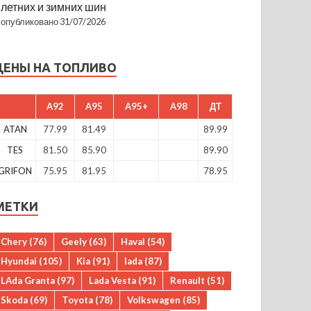
летних и зимних шин
опубликовано 31/07/2026
ЦЕНЫ НА ТОПЛИВО
A92
A95
A95+
A98
ДТ
ATAN
77.99
81.49
89.99
TES
81.50
85.90
89.90
GRIFON
75.95
81.95
78.95
МЕТКИ
Chery
(76)
Geely
(63)
Haval
(54)
Hyundai
(105)
Kia
(91)
lada
(87)
LAda Granta
(97)
Lada Vesta
(91)
Renault
(51)
Skoda
(69)
Toyota
(78)
Volkswagen
(85)