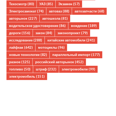
Техосмотр
(80)
УАЗ
(85)
Экзамен
(57)
Электросамокат
(74)
автоваз
(88)
автозапчасти
(68)
авторынок
(227)
автошкола
(81)
водительское удостоверение
(86)
вождение
(189)
дороги
(156)
закон
(84)
законопроект
(79)
исследование
(288)
китайские автомобили
(241)
лайфхак
(642)
мотоциклы
(96)
новые технологии
(82)
параллельный импорт
(177)
разное
(125)
российский авторынок
(452)
топливо
(50)
штраф
(232)
электромобили
(99)
электромобиль
(151)