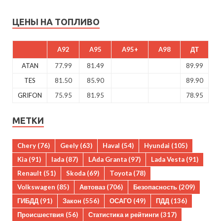
ЦЕНЫ НА ТОПЛИВО
A92
A95
A95+
A98
ДТ
ATAN
77.99
81.49
89.99
TES
81.50
85.90
89.90
GRIFON
75.95
81.95
78.95
МЕТКИ
Chery
(76)
Geely
(63)
Haval
(54)
Hyundai
(105)
Kia
(91)
lada
(87)
LAda Granta
(97)
Lada Vesta
(91)
Renault
(51)
Skoda
(69)
Toyota
(78)
Volkswagen
(85)
Автоваз
(706)
Безопасность
(209)
ГИБДД
(91)
Закон
(556)
ОСАГО
(49)
ПДД
(136)
Происшествия
(56)
Статистика и рейтинги
(317)