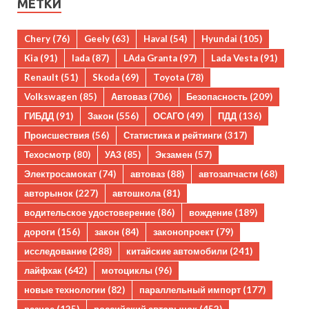
МЕТКИ
Chery
(76)
Geely
(63)
Haval
(54)
Hyundai
(105)
Kia
(91)
lada
(87)
LAda Granta
(97)
Lada Vesta
(91)
Renault
(51)
Skoda
(69)
Toyota
(78)
Volkswagen
(85)
Автоваз
(706)
Безопасность
(209)
ГИБДД
(91)
Закон
(556)
ОСАГО
(49)
ПДД
(136)
Происшествия
(56)
Статистика и рейтинги
(317)
Техосмотр
(80)
УАЗ
(85)
Экзамен
(57)
Электросамокат
(74)
автоваз
(88)
автозапчасти
(68)
авторынок
(227)
автошкола
(81)
водительское удостоверение
(86)
вождение
(189)
дороги
(156)
закон
(84)
законопроект
(79)
исследование
(288)
китайские автомобили
(241)
лайфхак
(642)
мотоциклы
(96)
новые технологии
(82)
параллельный импорт
(177)