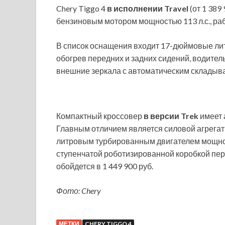
Chery Tiggo 4
в исполнении Travel
(от 1 38
бензиновым мотором мощностью 113 л.с., ра
В список оснащения входит 17-дюймовые ли
обогрев передних и задних сидений, водител
внешние зеркала с автоматическим складыв
Компактный кроссовер
в версии Trek
имеет 
Главным отличием является силовой агрегат:
литровым турбированным двигателем мощность
ступенчатой роботизированной коробкой пере
обойдется в 1 449 900 руб.
Фото: Chery
МЕТКИ
CHERY TIGGO 4