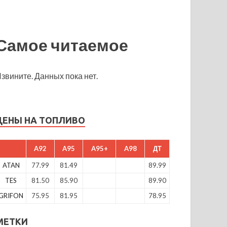
Самое читаемое
звините. Данных пока нет.
ЦЕНЫ НА ТОПЛИВО
A92
A95
A95+
A98
ДТ
ATAN
77.99
81.49
89.99
TES
81.50
85.90
89.90
GRIFON
75.95
81.95
78.95
МЕТКИ