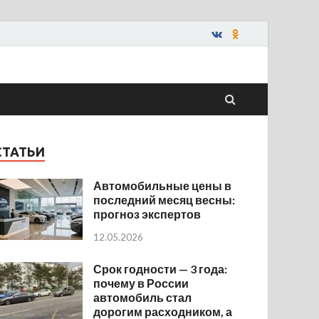
СТАТЬИ
Автомобильные цены в
последний месяц весны:
прогноз экспертов
12.05.2026
Срок годности — 3 года:
почему в России
автомобиль стал
дорогим расходником, а