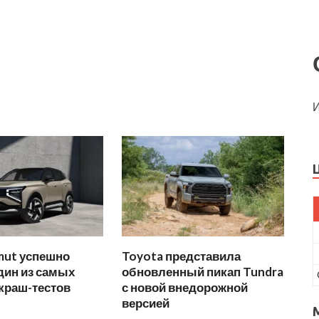
И
mut успешно
Toyota представила
дин из самых
обновленный пикап Tundra
краш-тестов
с новой внедорожной
версией