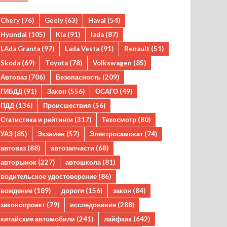
Chery
(76)
Geely
(63)
Haval
(54)
Hyundai
(105)
Kia
(91)
lada
(87)
LAda Granta
(97)
Lada Vesta
(91)
Renault
(51)
Skoda
(69)
Toyota
(78)
Volkswagen
(85)
Автоваз
(706)
Безопасность
(209)
ГИБДД
(91)
Закон
(556)
ОСАГО
(49)
ПДД
(136)
Происшествия
(56)
Статистика и рейтинги
(317)
Техосмотр
(80)
УАЗ
(85)
Экзамен
(57)
Электросамокат
(74)
автоваз
(88)
автозапчасти
(68)
авторынок
(227)
автошкола
(81)
водительское удостоверение
(86)
вождение
(189)
дороги
(156)
закон
(84)
законопроект
(79)
исследование
(288)
китайские автомобили
(241)
лайфхак
(642)