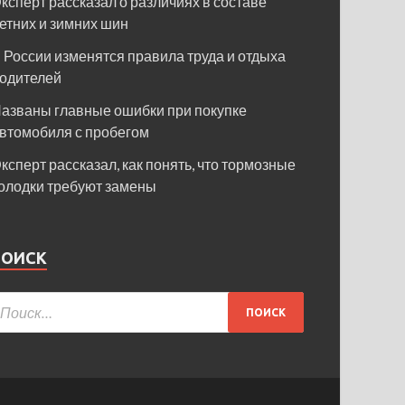
ксперт рассказал о различиях в составе
етних и зимних шин
 России изменятся правила труда и отдыха
одителей
азваны главные ошибки при покупке
втомобиля с пробегом
ксперт рассказал, как понять, что тормозные
олодки требуют замены
ПОИСК