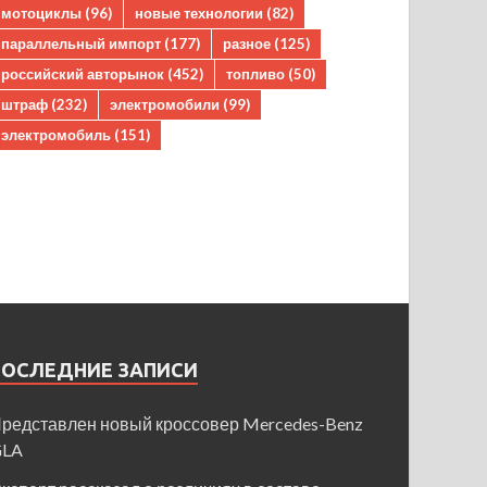
мотоциклы
(96)
новые технологии
(82)
параллельный импорт
(177)
разное
(125)
российский авторынок
(452)
топливо
(50)
штраф
(232)
электромобили
(99)
электромобиль
(151)
ПОСЛЕДНИЕ ЗАПИСИ
редставлен новый кроссовер Mercedes-Benz
GLA