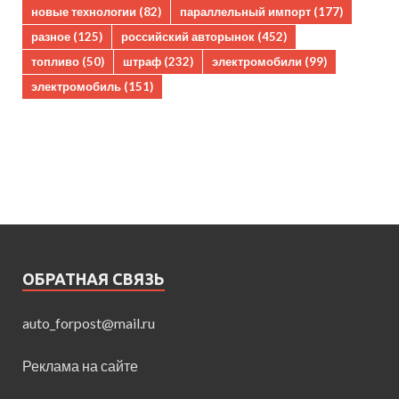
новые технологии
(82)
параллельный импорт
(177)
разное
(125)
российский авторынок
(452)
топливо
(50)
штраф
(232)
электромобили
(99)
электромобиль
(151)
ОБРАТНАЯ СВЯЗЬ
auto_forpost@mail.ru
Реклама на сайте