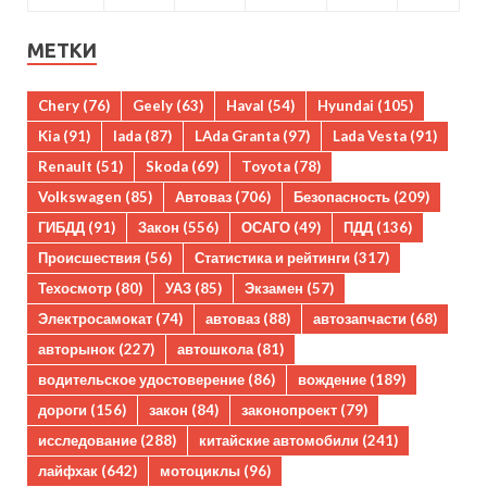
МЕТКИ
Chery
(76)
Geely
(63)
Haval
(54)
Hyundai
(105)
Kia
(91)
lada
(87)
LAda Granta
(97)
Lada Vesta
(91)
Renault
(51)
Skoda
(69)
Toyota
(78)
Volkswagen
(85)
Автоваз
(706)
Безопасность
(209)
ГИБДД
(91)
Закон
(556)
ОСАГО
(49)
ПДД
(136)
Происшествия
(56)
Статистика и рейтинги
(317)
Техосмотр
(80)
УАЗ
(85)
Экзамен
(57)
Электросамокат
(74)
автоваз
(88)
автозапчасти
(68)
авторынок
(227)
автошкола
(81)
водительское удостоверение
(86)
вождение
(189)
дороги
(156)
закон
(84)
законопроект
(79)
исследование
(288)
китайские автомобили
(241)
лайфхак
(642)
мотоциклы
(96)