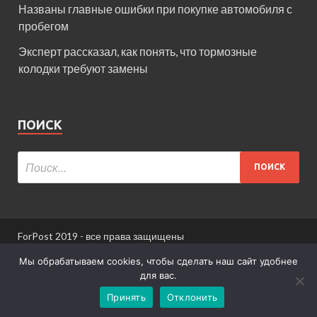
Названы главные ошибки при покупке автомобиля с
пробегом
Эксперт рассказал, как понять, что тормозные
колодки требуют замены
ПОИСК
ForPost 2019 - все права защищены
При использовании материалов сайта ссылка
Мы обрабатываем cookies, чтобы сделать наш сайт удобнее
обязательна.
для вас.
Принять
Отклонить
Информация для пользователей сайта