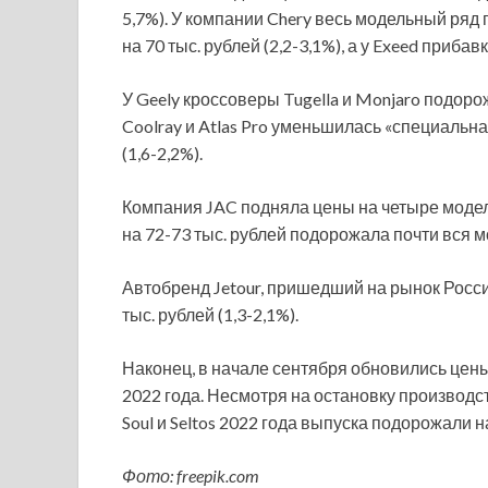
5,7%). У компании Chery весь модельный ряд п
на 70 тыс. рублей (2,2-3,1%), а у Exeed прибав
У Geely кроссоверы Tugella и Monjaro подорожа
Coolray и Atlas Pro уменьшилась «специальна
(1,6-2,2%).
Компания JAC подняла цены на четыре модели 
на 72-73 тыс. рублей подорожала почти вся м
Автобренд Jetour, пришедший на рынок Росси
тыс. рублей (1,3-2,1%).
Наконец, в начале сентября обновились цены
2022 года. Несмотря на остановку производс
Soul и Seltos 2022 года выпуска подорожали на
Фото: freepik.com