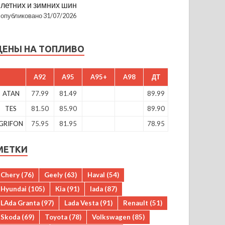
летних и зимних шин
опубликовано 31/07/2026
ЦЕНЫ НА ТОПЛИВО
A92
A95
A95+
A98
ДТ
ATAN
77.99
81.49
89.99
TES
81.50
85.90
89.90
GRIFON
75.95
81.95
78.95
МЕТКИ
Chery
(76)
Geely
(63)
Haval
(54)
Hyundai
(105)
Kia
(91)
lada
(87)
LAda Granta
(97)
Lada Vesta
(91)
Renault
(51)
Skoda
(69)
Toyota
(78)
Volkswagen
(85)