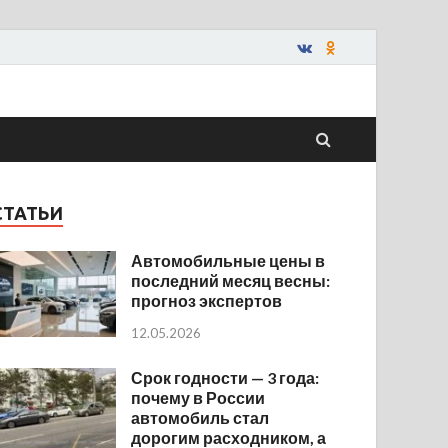
СТАТЬИ
Автомобильные цены в
последний месяц весны:
прогноз экспертов
12.05.2026
Срок годности — 3 года:
почему в России
автомобиль стал
дорогим расходником, а