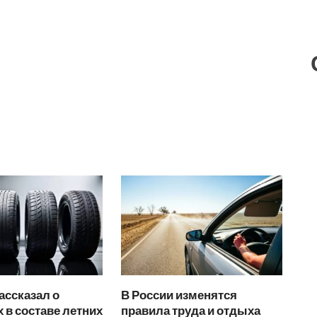
ассказал о
В России изменятся
 в составе летних
правила труда и отдыха