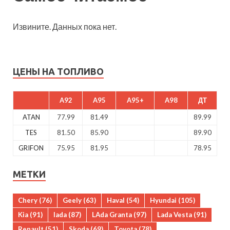
Извините. Данных пока нет.
ЦЕНЫ НА ТОПЛИВО
A92
A95
A95+
A98
ДТ
ATAN
77.99
81.49
89.99
TES
81.50
85.90
89.90
GRIFON
75.95
81.95
78.95
МЕТКИ
Chery
(76)
Geely
(63)
Haval
(54)
Hyundai
(105)
Kia
(91)
lada
(87)
LAda Granta
(97)
Lada Vesta
(91)
Renault
(51)
Skoda
(69)
Toyota
(78)