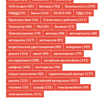
Volkswagen
(85)
Автоваз
(706)
Безопасность
(209)
ГИБДД
(91)
Закон
(556)
ОСАГО
(49)
ПДД
(136)
Происшествия
(56)
Статистика и рейтинги
(317)
Техосмотр
(80)
УАЗ
(85)
Экзамен
(57)
Электросамокат
(74)
автоваз
(88)
автозапчасти
(68)
авторынок
(227)
автошкола
(81)
водительское удостоверение
(86)
вождение
(189)
дороги
(156)
закон
(84)
законопроект
(79)
исследование
(288)
китайские автомобили
(241)
лайфхак
(642)
мотоциклы
(96)
новые технологии
(82)
параллельный импорт
(177)
разное
(125)
российский авторынок
(452)
топливо
(50)
штраф
(232)
электромобили
(99)
электромобиль
(151)