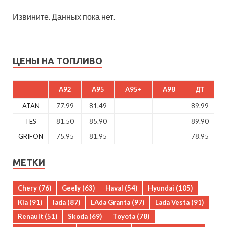
Извините. Данных пока нет.
ЦЕНЫ НА ТОПЛИВО
A92
A95
A95+
A98
ДТ
ATAN
77.99
81.49
89.99
TES
81.50
85.90
89.90
GRIFON
75.95
81.95
78.95
МЕТКИ
Chery
(76)
Geely
(63)
Haval
(54)
Hyundai
(105)
Kia
(91)
lada
(87)
LAda Granta
(97)
Lada Vesta
(91)
Renault
(51)
Skoda
(69)
Toyota
(78)