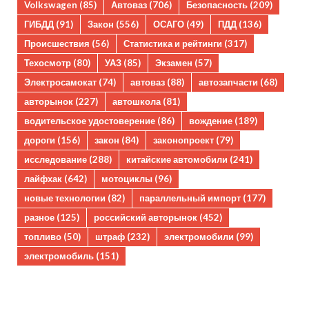
Volkswagen
(85)
Автоваз
(706)
Безопасность
(209)
ГИБДД
(91)
Закон
(556)
ОСАГО
(49)
ПДД
(136)
Происшествия
(56)
Статистика и рейтинги
(317)
Техосмотр
(80)
УАЗ
(85)
Экзамен
(57)
Электросамокат
(74)
автоваз
(88)
автозапчасти
(68)
авторынок
(227)
автошкола
(81)
водительское удостоверение
(86)
вождение
(189)
дороги
(156)
закон
(84)
законопроект
(79)
исследование
(288)
китайские автомобили
(241)
лайфхак
(642)
мотоциклы
(96)
новые технологии
(82)
параллельный импорт
(177)
разное
(125)
российский авторынок
(452)
топливо
(50)
штраф
(232)
электромобили
(99)
электромобиль
(151)