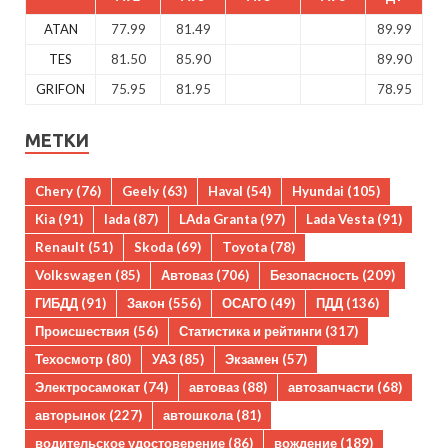
ATAN
77.99
81.49
89.99
TES
81.50
85.90
89.90
GRIFON
75.95
81.95
78.95
МЕТКИ
Chery
(76)
Geely
(63)
Haval
(54)
Hyundai
(105)
Kia
(91)
lada
(87)
LAda Granta
(97)
Lada Vesta
(91)
Renault
(51)
Skoda
(69)
Toyota
(78)
Volkswagen
(85)
Автоваз
(706)
Безопасность
(209)
ГИБДД
(91)
Закон
(556)
ОСАГО
(49)
ПДД
(136)
Происшествия
(56)
Статистика и рейтинги
(317)
Техосмотр
(80)
УАЗ
(85)
Экзамен
(57)
Электросамокат
(74)
автоваз
(88)
автозапчасти
(68)
авторынок
(227)
автошкола
(81)
водительское удостоверение
(86)
вождение
(189)