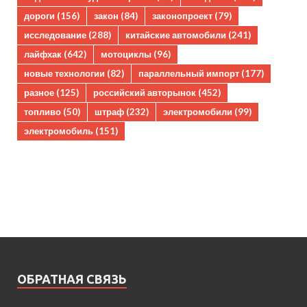
дороги
(156)
закон
(84)
законопроект
(79)
исследование
(288)
китайские автомобили
(241)
лайфхак
(642)
мотоциклы
(96)
новые технологии
(82)
параллельный импорт
(177)
разное
(125)
российский авторынок
(452)
топливо
(50)
штраф
(232)
электромобили
(99)
электромобиль
(151)
ОБРАТНАЯ СВЯЗЬ