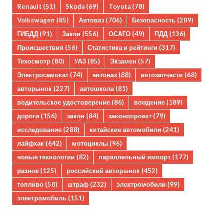
Renault
(51)
Skoda
(69)
Toyota
(78)
Volkswagen
(85)
Автоваз
(706)
Безопасность
(209)
ГИБДД
(91)
Закон
(556)
ОСАГО
(49)
ПДД
(136)
Происшествия
(56)
Статистика и рейтинги
(317)
Техосмотр
(80)
УАЗ
(85)
Экзамен
(57)
Электросамокат
(74)
автоваз
(88)
автозапчасти
(68)
авторынок
(227)
автошкола
(81)
водительское удостоверение
(86)
вождение
(189)
дороги
(156)
закон
(84)
законопроект
(79)
исследование
(288)
китайские автомобили
(241)
лайфхак
(642)
мотоциклы
(96)
новые технологии
(82)
параллельный импорт
(177)
разное
(125)
российский авторынок
(452)
топливо
(50)
штраф
(232)
электромобили
(99)
электромобиль
(151)