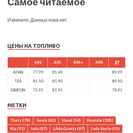
Самое читаемое
Извините. Данных пока нет.
ЦЕНЫ НА ТОПЛИВО
A92
A95
A95+
A98
ДТ
ATAN
77.99
81.49
89.99
TES
81.50
85.90
89.90
GRIFON
75.95
81.95
78.95
МЕТКИ
Chery
(76)
Geely
(63)
Haval
(54)
Hyundai
(105)
Kia
(91)
lada
(87)
LAda Granta
(97)
Lada Vesta
(91)