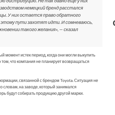
ою дистрибуцию. Не так давно еще у них
оизводством немецкий бренд расстался
цы. У них остается право обратного
по этому пути захотят идти. И сомневаюсь,
икновении такого желания», — сказал
ый момент истек период, когда они могли выкупить
о том, что компания не планирует возвращаться
формации, связанной с брендом Toyota. Ситуация не
го словам, на заводе, который занимался
рь будут собирать продукцию другой марки.