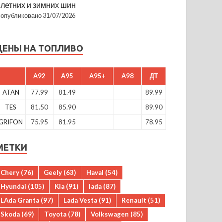
летних и зимних шин
опубликовано 31/07/2026
ЦЕНЫ НА ТОПЛИВО
A92
A95
A95+
A98
ДТ
ATAN
77.99
81.49
89.99
TES
81.50
85.90
89.90
GRIFON
75.95
81.95
78.95
МЕТКИ
Chery
(76)
Geely
(63)
Haval
(54)
Hyundai
(105)
Kia
(91)
lada
(87)
LAda Granta
(97)
Lada Vesta
(91)
Renault
(51)
Skoda
(69)
Toyota
(78)
Volkswagen
(85)