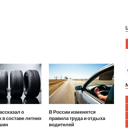
ассказал о
В России изменятся
 в составе летних
правила труда и отдыха
 шин
водителей