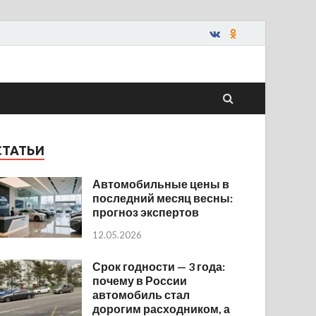
СТАТЬИ
Автомобильные цены в
последний месяц весны:
прогноз экспертов
12.05.2026
Срок годности — 3 года:
почему в России
автомобиль стал
дорогим расходником, а