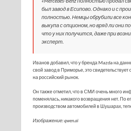
«Mercedes-Benz полностью продал св
был завод в Есипово. Однако и с пр
полностью. Немцы обрубили все кон
выкупа с опционом, но вряд ли они 
что у них получится, даже при возн
эксперт.
Иванов добавил, что у бренда Mazda на данн
свой завод в Приморье, это свидетельствует 
на российский рынок.
Он также отметил, что в СМИ очень много ин
поменялась, никакого возвращения нет. По е
производством автомобилей в Шушарах, тепе
Изображение: qwen.ai