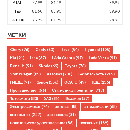
ATAN
77.99
81.49
89.99
TES
81.50
85.90
89.90
GRIFON
75.95
81.95
78.95
МЕТКИ
Chery
(76)
Geely
(63)
Haval
(54)
Hyundai
(105)
Kia
(91)
lada
(87)
LAda Granta
(97)
Lada Vesta
(91)
Renault
(51)
Skoda
(69)
Toyota
(78)
Volkswagen
(85)
Автоваз
(706)
Безопасность
(209)
ГИБДД
(91)
Закон
(556)
ОСАГО
(49)
ПДД
(136)
Происшествия
(56)
Статистика и рейтинги
(317)
Техосмотр
(80)
УАЗ
(85)
Экзамен
(57)
Электросамокат
(74)
автоваз
(88)
автозапчасти
(68)
авторынок
(227)
автошкола
(81)
водительское удостоверение
(86)
вождение
(189)