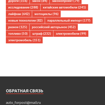
дороги
(156)
закон
(84)
законопроект
(79)
исследование
(288)
китайские автомобили
(241)
лайфхак
(642)
мотоциклы
(96)
новые технологии
(82)
параллельный импорт
(177)
разное
(125)
российский авторынок
(452)
топливо
(50)
штраф
(232)
электромобили
(99)
электромобиль
(151)
ОБРАТНАЯ СВЯЗЬ
auto_forpost@mail.ru