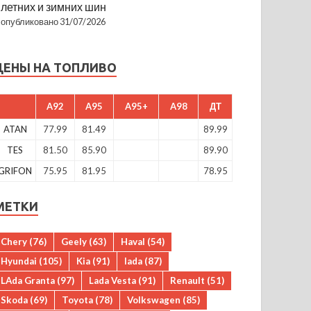
летних и зимних шин
опубликовано 31/07/2026
ЦЕНЫ НА ТОПЛИВО
A92
A95
A95+
A98
ДТ
ATAN
77.99
81.49
89.99
TES
81.50
85.90
89.90
GRIFON
75.95
81.95
78.95
МЕТКИ
Chery
(76)
Geely
(63)
Haval
(54)
Hyundai
(105)
Kia
(91)
lada
(87)
LAda Granta
(97)
Lada Vesta
(91)
Renault
(51)
Skoda
(69)
Toyota
(78)
Volkswagen
(85)