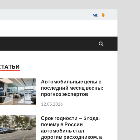
СТАТЬИ
Автомобильные цены в
последний месяц весны:
прогноз экспертов
12.05.2026
Срок годности — 3 года:
почему в России
автомобиль стал
дорогим расходником, а