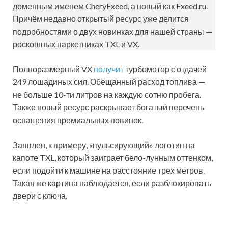
доменным именем CheryExeed, а новый как Exeed.ru.
Причём недавно открытый ресурс уже делится
подробностями о двух новинках для нашей страны —
роскошных паркетниках TXL и VX.
Полноразмерный VX
получит
турбомотор с отдачей
249 лошадиных сил. Обещанный расход топлива —
не больше 10-ти литров на каждую сотню пробега.
Также новый ресурс раскрывает богатый перечень
оснащения премиальных новинок.
Заявлен, к примеру, «пульсирующий» логотип на
капоте TXL, который заиграет бело-лунным оттенком,
если подойти к машине на расстояние трех метров.
Такая же картина наблюдается, если разблокировать
двери с ключа.