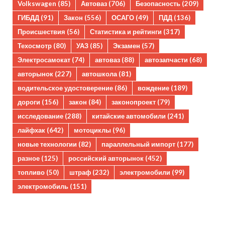
Volkswagen
(85)
Автоваз
(706)
Безопасность
(209)
ГИБДД
(91)
Закон
(556)
ОСАГО
(49)
ПДД
(136)
Происшествия
(56)
Статистика и рейтинги
(317)
Техосмотр
(80)
УАЗ
(85)
Экзамен
(57)
Электросамокат
(74)
автоваз
(88)
автозапчасти
(68)
авторынок
(227)
автошкола
(81)
водительское удостоверение
(86)
вождение
(189)
дороги
(156)
закон
(84)
законопроект
(79)
исследование
(288)
китайские автомобили
(241)
лайфхак
(642)
мотоциклы
(96)
новые технологии
(82)
параллельный импорт
(177)
разное
(125)
российский авторынок
(452)
топливо
(50)
штраф
(232)
электромобили
(99)
электромобиль
(151)