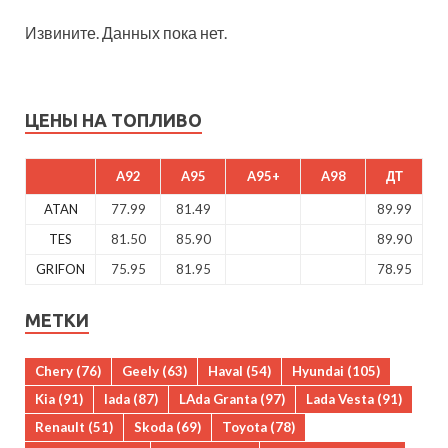
Извините. Данных пока нет.
ЦЕНЫ НА ТОПЛИВО
A92
A95
A95+
A98
ДТ
ATAN
77.99
81.49
89.99
TES
81.50
85.90
89.90
GRIFON
75.95
81.95
78.95
МЕТКИ
Chery
(76)
Geely
(63)
Haval
(54)
Hyundai
(105)
Kia
(91)
lada
(87)
LAda Granta
(97)
Lada Vesta
(91)
Renault
(51)
Skoda
(69)
Toyota
(78)