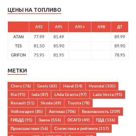
ЦЕНЫ НА ТОПЛИВО
A92
A95
A95+
A98
ДТ
ATAN
77.99
81.49
89.99
TES
81.50
85.90
89.90
GRIFON
75.95
81.95
78.95
МЕТКИ
Chery
(76)
Geely
(63)
Haval
(54)
Hyundai
(105)
Kia
(91)
lada
(87)
LAda Granta
(97)
Lada Vesta
(91)
Renault
(51)
Skoda
(69)
Toyota
(78)
Volkswagen
(85)
Автоваз
(706)
Безопасность
(209)
ГИБДД
(91)
Закон
(556)
ОСАГО
(49)
ПДД
(136)
Происшествия
(56)
Статистика и рейтинги
(317)