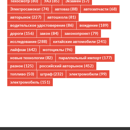
Техосмотр
(80)
УАЗ
(85)
Экзамен
(57)
Электросамокат
(74)
автоваз
(88)
автозапчасти
(68)
авторынок
(227)
автошкола
(81)
водительское удостоверение
(86)
вождение
(189)
дороги
(156)
закон
(84)
законопроект
(79)
исследование
(288)
китайские автомобили
(241)
лайфхак
(642)
мотоциклы
(96)
новые технологии
(82)
параллельный импорт
(177)
разное
(125)
российский авторынок
(452)
топливо
(50)
штраф
(232)
электромобили
(99)
электромобиль
(151)