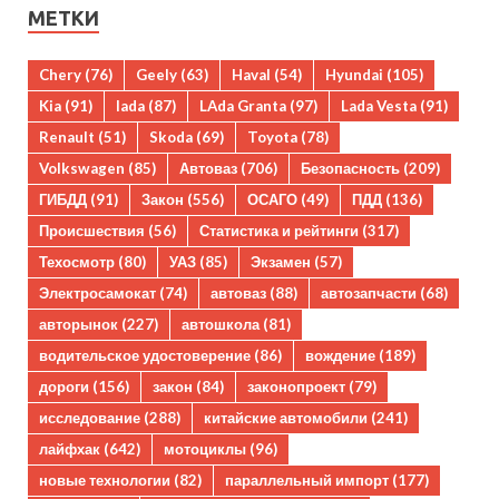
МЕТКИ
Chery
(76)
Geely
(63)
Haval
(54)
Hyundai
(105)
Kia
(91)
lada
(87)
LAda Granta
(97)
Lada Vesta
(91)
Renault
(51)
Skoda
(69)
Toyota
(78)
Volkswagen
(85)
Автоваз
(706)
Безопасность
(209)
ГИБДД
(91)
Закон
(556)
ОСАГО
(49)
ПДД
(136)
Происшествия
(56)
Статистика и рейтинги
(317)
Техосмотр
(80)
УАЗ
(85)
Экзамен
(57)
Электросамокат
(74)
автоваз
(88)
автозапчасти
(68)
авторынок
(227)
автошкола
(81)
водительское удостоверение
(86)
вождение
(189)
дороги
(156)
закон
(84)
законопроект
(79)
исследование
(288)
китайские автомобили
(241)
лайфхак
(642)
мотоциклы
(96)
новые технологии
(82)
параллельный импорт
(177)