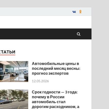
СТАТЬИ
Автомобильные цены в
последний месяц весны:
прогноз экспертов
12.05.2026
Срок годности — 3 года:
почему в России
автомобиль стал
дорогим расходником, а