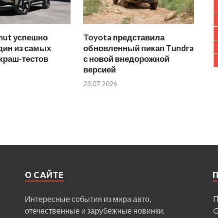
mut успешно
Toyota представила
дин из самых
обновленный пикап Tundra
краш-тестов
с новой внедорожной
версией
23.07.2026
О САЙТЕ
Интересные события из мира авто,
П
отечественные и зарубежные новинки.