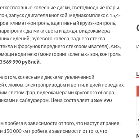
егкосплавные колесные диски, светодиодные фары,
он, запуск двигателя кнопкой, медиакомплекс с 15,4-
в, климат-контроль, адаптивный круиз-контроль,
арктроник, датчики света и дождя, видеокамера
них сидений, рулевого колеса, заднего стекла,
текла и форсунок переднего стеклоомывателя), ABS,
И
омощи водителю (мониторинг «слепых» зон, контроль
3 569 990 рублей
.
илотом, колесными дисками увеличенной
й с люком, электроприводом и вентиляцией передних
им светом фар, видеокамерами кругового обзора,
миками и сабвуфером. Цена составляет
3 869 990
м пробега в зависимости от того, что наступит ранее,
и 150 000 км пробега в зависимости от того, что