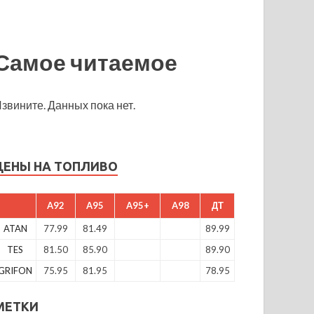
Самое читаемое
звините. Данных пока нет.
ЦЕНЫ НА ТОПЛИВО
A92
A95
A95+
A98
ДТ
ATAN
77.99
81.49
89.99
TES
81.50
85.90
89.90
GRIFON
75.95
81.95
78.95
МЕТКИ