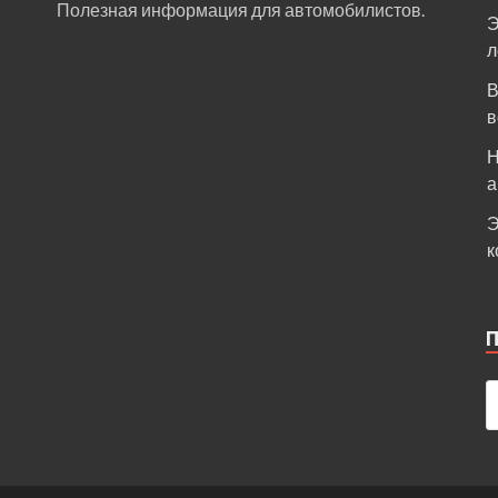
Полезная информация для автомобилистов.
Э
л
В
в
Н
а
Э
к