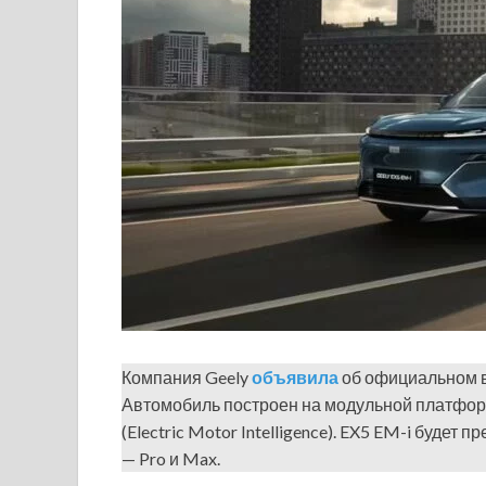
Компания Geely
объявила
об официальном в
Автомобиль построен на модульной платфор
(Electric Motor Intelligence). EX5 EM-i буде
— Pro и Max.