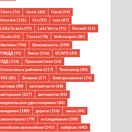
Chery
(76)
Geely
(63)
Haval
(54)
Hyundai
(105)
Kia
(91)
lada
(87)
LAda Granta
(97)
Lada Vesta
(91)
Renault
(51)
Skoda
(69)
Toyota
(78)
Volkswagen
(85)
Автоваз
(706)
Безопасность
(209)
ГИБДД
(91)
Закон
(556)
ОСАГО
(49)
ПДД
(136)
Происшествия
(56)
Статистика и рейтинги
(317)
Техосмотр
(80)
УАЗ
(85)
Экзамен
(57)
Электросамокат
(74)
автоваз
(88)
автозапчасти
(68)
авторынок
(227)
автошкола
(81)
водительское удостоверение
(86)
вождение
(189)
дороги
(156)
закон
(84)
законопроект
(79)
исследование
(288)
китайские автомобили
(241)
лайфхак
(642)