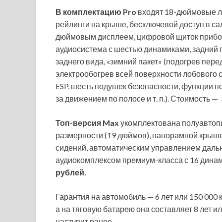
В комплектацию Pro
входят 18-дюймовые л
рейлинги на крыше, бесключевой доступ в сал
дюймовым дисплеем, цифровой щиток приборо
аудиосистема с шестью динамиками, задний п
заднего вида, «зимний пакет» (подогрев перед
электрообогрев всей поверхности лобового с
ESP, шесть подушек безопасности, функции п
за движением по полосе и т. п.). Стоимость —
Топ-версия Max
укомплектована полуавтоп
размерности (19 дюймов), панорамной крыше
сидений, автоматическим управлением дальн
аудиокомплексом премиум-класса с 16 дина
рублей.
Гарантия на автомобиль — 6 лет или 150 000 к
а на тяговую батарею она составляет 8 лет ил
наступит ранее.