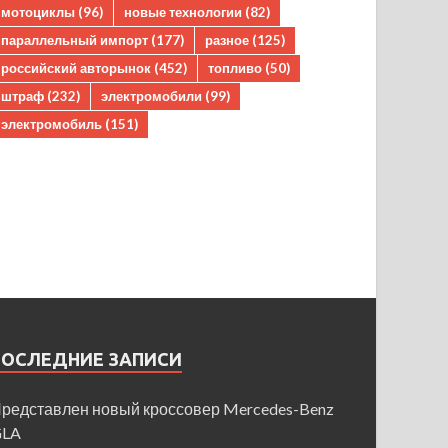
мотоциклы
(96)
новые технологии
(82)
параллельный импорт
(177)
разное
(125)
российский авторынок
(452)
топливо
(50)
штраф
(232)
электромобили
(99)
электромобиль
(151)
ПОСЛЕДНИЕ ЗАПИСИ
редставлен новый кроссовер Mercedes-Benz
GLA