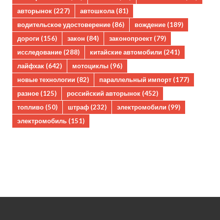
авторынок
(227)
автошкола
(81)
водительское удостоверение
(86)
вождение
(189)
дороги
(156)
закон
(84)
законопроект
(79)
исследование
(288)
китайские автомобили
(241)
лайфхак
(642)
мотоциклы
(96)
новые технологии
(82)
параллельный импорт
(177)
разное
(125)
российский авторынок
(452)
топливо
(50)
штраф
(232)
электромобили
(99)
электромобиль
(151)