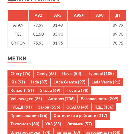
A92
A95
A95+
A98
ДТ
ATAN
77.99
81.49
89.99
TES
81.50
85.90
89.90
GRIFON
75.95
81.95
78.95
МЕТКИ
Chery
(76)
Geely
(63)
Haval
(54)
Hyundai
(105)
Kia
(91)
lada
(87)
LAda Granta
(97)
Lada Vesta
(91)
Renault
(51)
Skoda
(69)
Toyota
(78)
Volkswagen
(85)
Автоваз
(706)
Безопасность
(209)
ГИБДД
(91)
Закон
(556)
ОСАГО
(49)
ПДД
(136)
Происшествия
(56)
Статистика и рейтинги
(317)
Техосмотр
(80)
УАЗ
(85)
Экзамен
(57)
Электросамокат
(74)
автоваз
(88)
автозапчасти
(68)