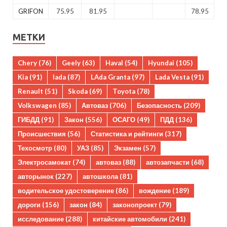
GRIFON
75.95
81.95
78.95
МЕТКИ
Chery
(76)
Geely
(63)
Haval
(54)
Hyundai
(105)
Kia
(91)
lada
(87)
LAda Granta
(97)
Lada Vesta
(91)
Renault
(51)
Skoda
(69)
Toyota
(78)
Volkswagen
(85)
Автоваз
(706)
Безопасность
(209)
ГИБДД
(91)
Закон
(556)
ОСАГО
(49)
ПДД
(136)
Происшествия
(56)
Статистика и рейтинги
(317)
Техосмотр
(80)
УАЗ
(85)
Экзамен
(57)
Электросамокат
(74)
автоваз
(88)
автозапчасти
(68)
авторынок
(227)
автошкола
(81)
водительское удостоверение
(86)
вождение
(189)
дороги
(156)
закон
(84)
законопроект
(79)
исследование
(288)
китайские автомобили
(241)