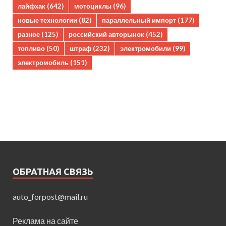
лайфхак
(642)
мотоциклы
(96)
новые технологии
(82)
параллельный импорт
(177)
разное
(125)
российский авторынок
(452)
топливо
(50)
штраф
(232)
электромобили
(99)
электромобиль
(151)
ОБРАТНАЯ СВЯЗЬ
auto_forpost@mail.ru
Реклама на сайте