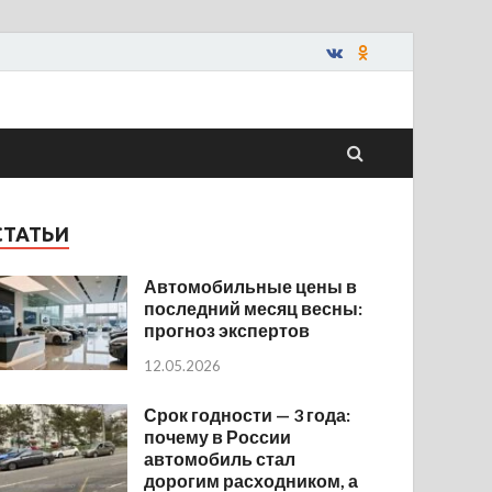
СТАТЬИ
Автомобильные цены в
последний месяц весны:
прогноз экспертов
12.05.2026
Срок годности — 3 года:
почему в России
автомобиль стал
дорогим расходником, а