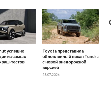
mut успешно
Toyota представила
дин из самых
обновленный пикап Tundra
краш-тестов
с новой внедорожной
версией
23.07.2026