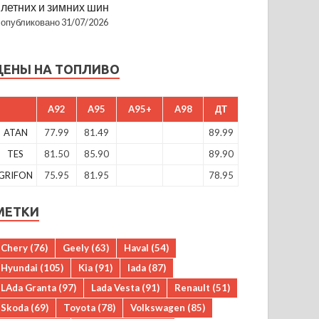
летних и зимних шин
опубликовано 31/07/2026
ЦЕНЫ НА ТОПЛИВО
A92
A95
A95+
A98
ДТ
ATAN
77.99
81.49
89.99
TES
81.50
85.90
89.90
GRIFON
75.95
81.95
78.95
МЕТКИ
Chery
(76)
Geely
(63)
Haval
(54)
Hyundai
(105)
Kia
(91)
lada
(87)
LAda Granta
(97)
Lada Vesta
(91)
Renault
(51)
Skoda
(69)
Toyota
(78)
Volkswagen
(85)