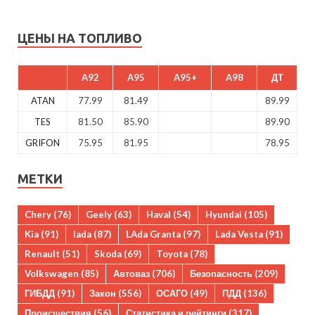
ЦЕНЫ НА ТОПЛИВО
A92
A95
A95+
A98
ДТ
ATAN
77.99
81.49
89.99
TES
81.50
85.90
89.90
GRIFON
75.95
81.95
78.95
МЕТКИ
Chery
(76)
Geely
(63)
Haval
(54)
Hyundai
(105)
Kia
(91)
lada
(87)
LAda Granta
(97)
Lada Vesta
(91)
Renault
(51)
Skoda
(69)
Toyota
(78)
Volkswagen
(85)
Автоваз
(706)
Безопасность
(209)
ГИБДД
(91)
Закон
(556)
ОСАГО
(49)
ПДД
(136)
Происшествия
(56)
Статистика и рейтинги
(317)