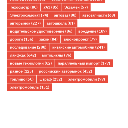
Техосмотр
(80)
УАЗ
(85)
Экзамен
(57)
Электросамокат
(74)
автоваз
(88)
автозапчасти
(68)
авторынок
(227)
автошкола
(81)
водительское удостоверение
(86)
вождение
(189)
дороги
(156)
закон
(84)
законопроект
(79)
исследование
(288)
китайские автомобили
(241)
лайфхак
(642)
мотоциклы
(96)
новые технологии
(82)
параллельный импорт
(177)
разное
(125)
российский авторынок
(452)
топливо
(50)
штраф
(232)
электромобили
(99)
электромобиль
(151)