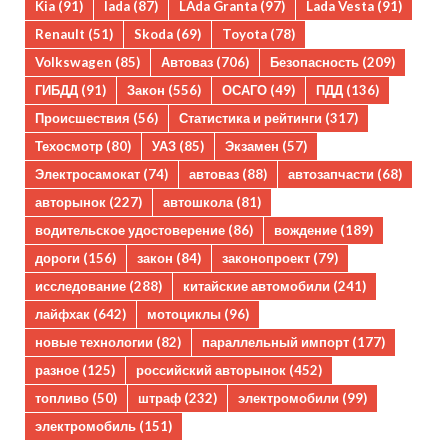
Kia
(91)
lada
(87)
LAda Granta
(97)
Lada Vesta
(91)
Renault
(51)
Skoda
(69)
Toyota
(78)
Volkswagen
(85)
Автоваз
(706)
Безопасность
(209)
ГИБДД
(91)
Закон
(556)
ОСАГО
(49)
ПДД
(136)
Происшествия
(56)
Статистика и рейтинги
(317)
Техосмотр
(80)
УАЗ
(85)
Экзамен
(57)
Электросамокат
(74)
автоваз
(88)
автозапчасти
(68)
авторынок
(227)
автошкола
(81)
водительское удостоверение
(86)
вождение
(189)
дороги
(156)
закон
(84)
законопроект
(79)
исследование
(288)
китайские автомобили
(241)
лайфхак
(642)
мотоциклы
(96)
новые технологии
(82)
параллельный импорт
(177)
разное
(125)
российский авторынок
(452)
топливо
(50)
штраф
(232)
электромобили
(99)
электромобиль
(151)