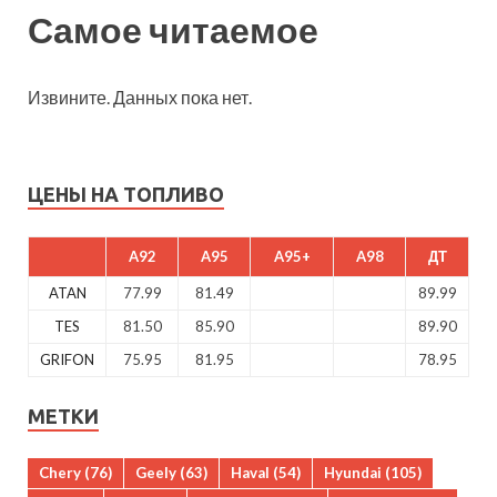
Самое читаемое
Извините. Данных пока нет.
ЦЕНЫ НА ТОПЛИВО
A92
A95
A95+
A98
ДТ
ATAN
77.99
81.49
89.99
TES
81.50
85.90
89.90
GRIFON
75.95
81.95
78.95
МЕТКИ
Chery
(76)
Geely
(63)
Haval
(54)
Hyundai
(105)